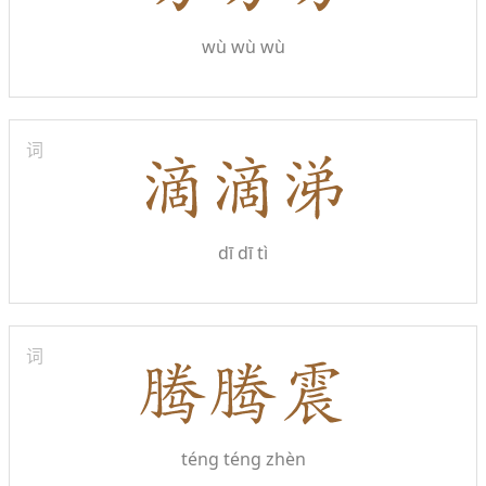
wù wù wù
词
dī dī tì
词
téng téng zhèn