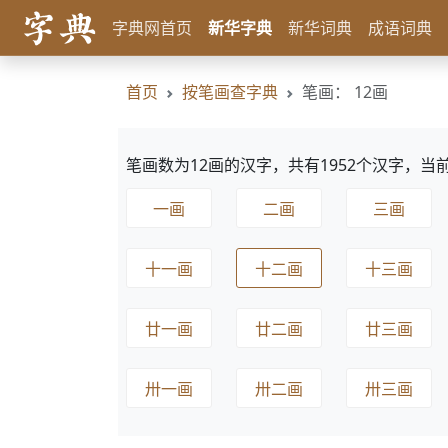
字典网首页
新华字典
新华词典
成语词典
首页
按笔画查字典
笔画： 12画
笔画数为12画的汉字，共有1952个汉字，当前
一画
二画
三画
十一画
十二画
十三画
廿一画
廿二画
廿三画
卅一画
卅二画
卅三画