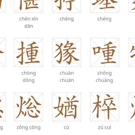
chén
xìn
chéng
chéng
dān
chòng
chuàn
zhǒng
dǒng
chuān
chuáng
ng
zǒng
cōng
cù
zú
cuì