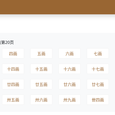
第20页
四画
五画
六画
七画
十四画
十五画
十六画
十七画
廿四画
廿五画
廿六画
廿七画
卅五画
卅六画
卅九画
卌四画