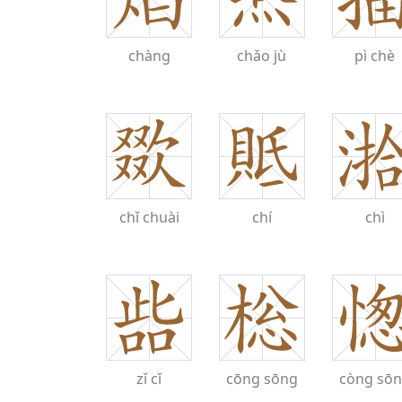
chàng
chǎo
jù
pì
chè
chǐ
chuài
chí
chì
zǐ
cǐ
cōng
sōng
còng
sō