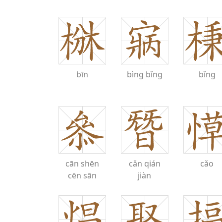
bīn
bìng
bǐng
bǐng
cān
shēn
cǎn
qián
cǎo
cēn
sān
jiàn