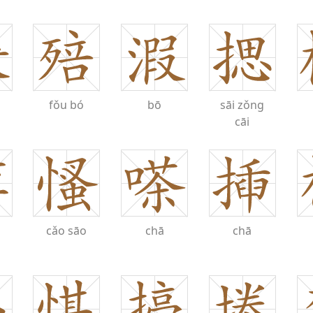
fǒu
bó
bō
sāi
zǒng
cāi
cǎo
sāo
chā
chā