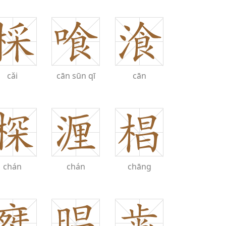
cǎi
cān
sūn
qī
cān
chán
chán
chāng