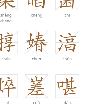
shèng
chēng
chǐ
chéng
chún
chūn
chún
cuì
cuó
dàn