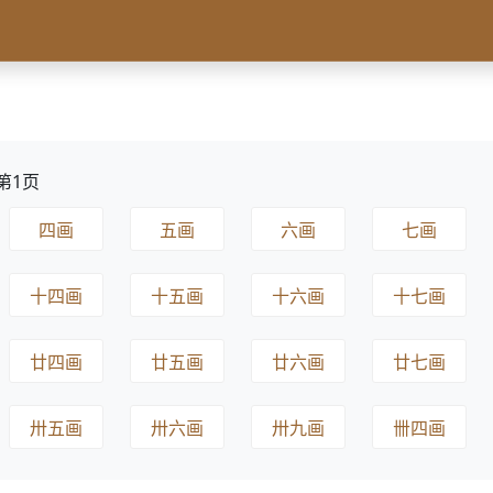
第1页
四画
五画
六画
七画
十四画
十五画
十六画
十七画
廿四画
廿五画
廿六画
廿七画
卅五画
卅六画
卅九画
卌四画