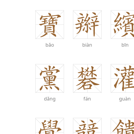
bǎo
biàn
bīn
dǎng
fán
guàn