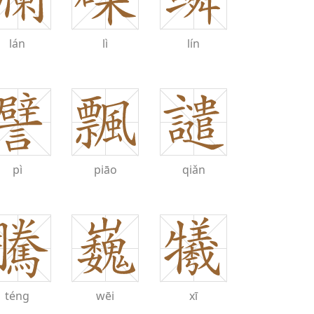
lán
lì
lín
pì
piāo
qiǎn
téng
wēi
xī