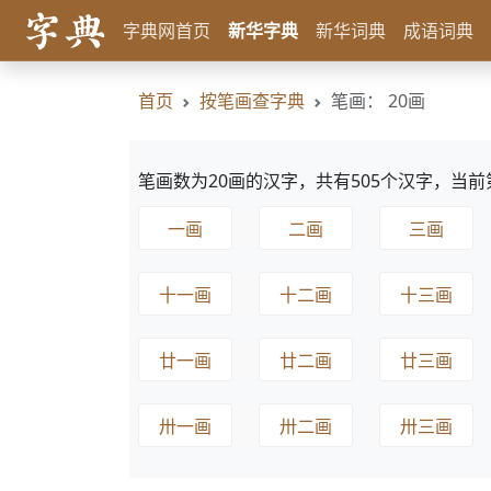
字典网首页
新华字典
新华词典
成语词典
首页
按笔画查字典
笔画： 20画
笔画数为20画的汉字，共有505个汉字，当前
一画
二画
三画
十一画
十二画
十三画
廿一画
廿二画
廿三画
卅一画
卅二画
卅三画