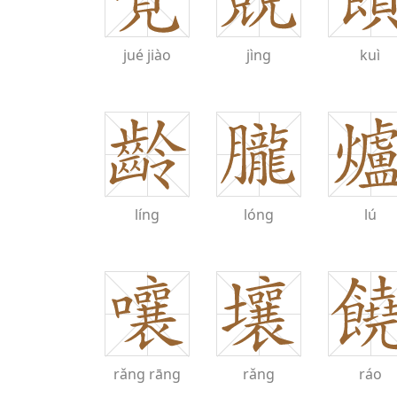
jué
jiào
jìng
kuì
líng
lóng
lú
rǎng
rāng
rǎng
ráo