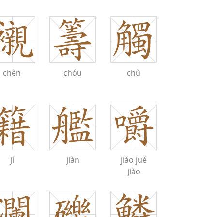
chèn
chóu
chù
jí
jiàn
jiáo
jué
jiào