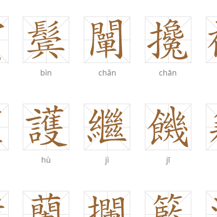
bìn
chǎn
chān
hù
jì
jī