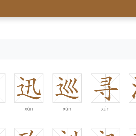
xùn
xún
xún