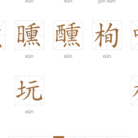
xún
xūn
jùn
xùn
xūn
xūn
xún
xūn