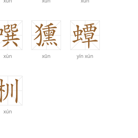
xún
xùn
xún
xùn
xūn
yín
xún
xún