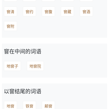
窨清
窨约
窨腹
窨藏
窨酒
窨附
窨在中间的词语
地窨子
地窨院
以窨结尾的词语
地窨
铁窨
颠窨