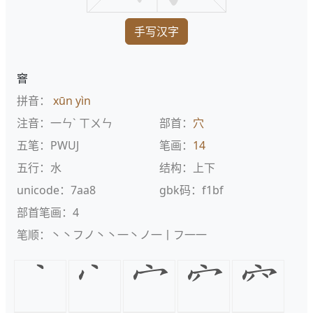
手写汉字
窨
拼音：
xūn
yìn
注音：一ㄣˋ ㄒㄨㄣ
部首：
穴
五笔：PWUJ
笔画：
14
五行：水
结构：上下
unicode：7aa8
gbk码：f1bf
部首笔画：4
笔顺：丶丶フノ丶丶一丶ノ一丨フ一一