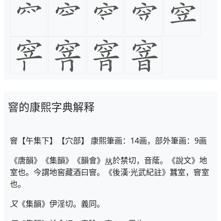
窨的康熙字典解释
窨【午集下】【穴部】 康熙筆画：14画，部外筆画：9画
《唐韻》《集韻》《韻會》
於禁切，音䕃。《說文》地
室也。今謂地窖藏酒曰窨。《後漢·光武紀註》蠶室，窨室
也。
又
《集韻》伊淫切。義同。