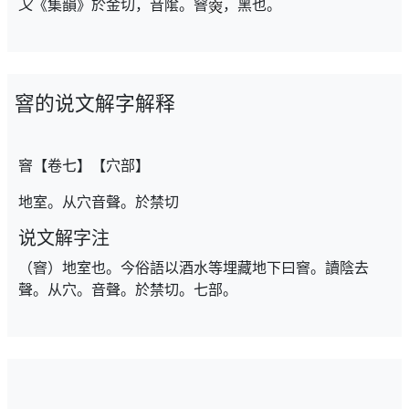
又
《集韻》於金切，音隂。窨
，黑也。
窨的说文解字解释
窨【卷七】【穴部】
地室。从穴音聲。於禁切
说文解字注
（窨）地室也。今俗語以酒水等埋藏地下曰窨。讀陰去
聲。从穴。音聲。於禁切。七部。