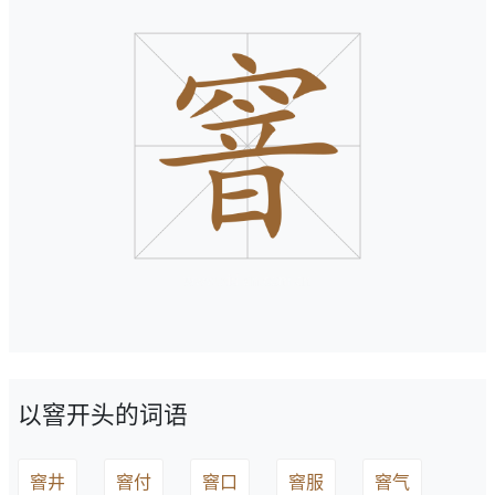
以窨开头的词语
窨井
窨付
窨口
窨服
窨气