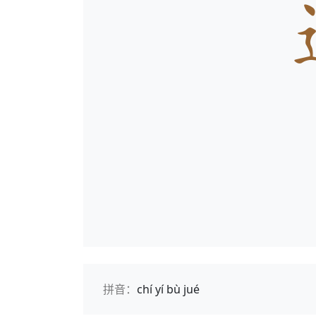
拼音：
chí yí bù jué