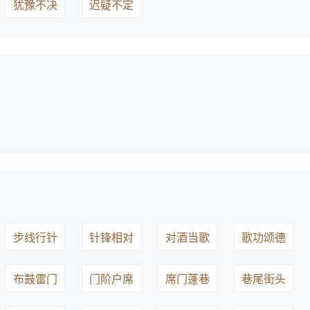
犹豫不决
迟疑不定
步线行针
针锋相对
对酒当歌
歌功颂德
布鼓雷门
门阶户席
席门蓬巷
巷尾街头