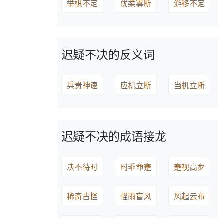
举棋不定
优柔寡断
游移不定
迟疑不决的反义词
兵贵神速
应机立断
当机立断
迟疑不决的成语接龙
决不待时
时乖命蹇
蹇视高步
稀奇古怪
怪雨盲风
风起云布