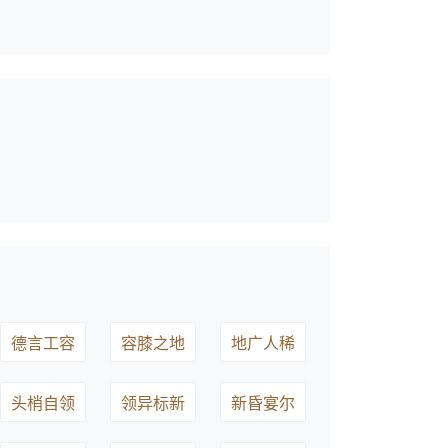
德言工容
容膝之地
地广人稀
头梢自领
领异标新
新昏宴尔