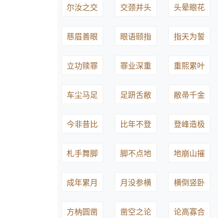
尔汝之交
交颈并头
头晕眼花
慈眉善眼
眼语颐指
指天为誓
立功赎罪
罪业深重
重熙累叶
车尘马足
足趼舌敝
敝帚千金
今非昔比
比年不登
登峰造极
札手舞脚
脚不点地
地崩山摧
成年累月
月没参横
横倒竖卧
方枘圆凿
凿空之论
论高寡合