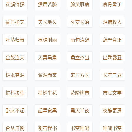
花簇锦攒
攒眉苦脸
脸黄肌瘦
瘦骨零丁
誓日指天
天长地久
久安长治
治病救人
叶落归根
根株附丽
丽句清辞
辞严意正
金鼓连天
天粟马角
角立杰出
出乖露丑
极本穷源
源源而来
来日方长
长年三老
摧朽拉枯
枯树生花
花阶柳市
市民文学
卧床不起
起早贪黑
黑天半夜
夜静更深
合从连衡
衡石程书
书空咄咄
咄咄书空