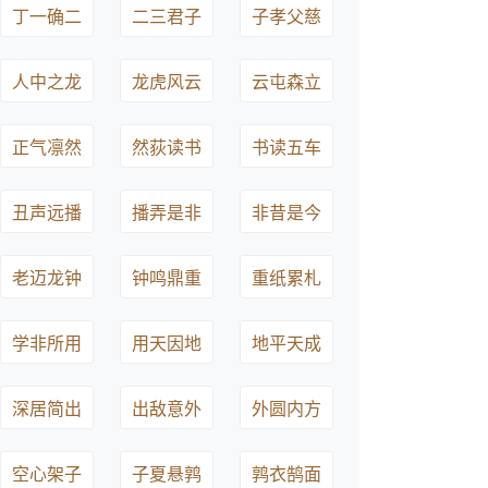
丁一确二
二三君子
子孝父慈
人中之龙
龙虎风云
云屯森立
正气凛然
然荻读书
书读五车
丑声远播
播弄是非
非昔是今
老迈龙钟
钟鸣鼎重
重纸累札
学非所用
用天因地
地平天成
深居简出
出敌意外
外圆内方
空心架子
子夏悬鹑
鹑衣鹄面