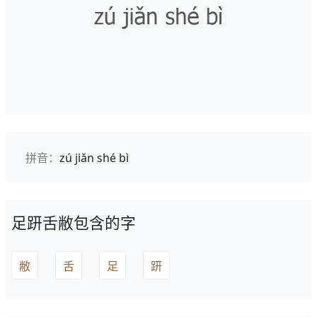
拼音：
zú jiǎn shé bì
足趼舌敝包含的字
敝
舌
足
趼