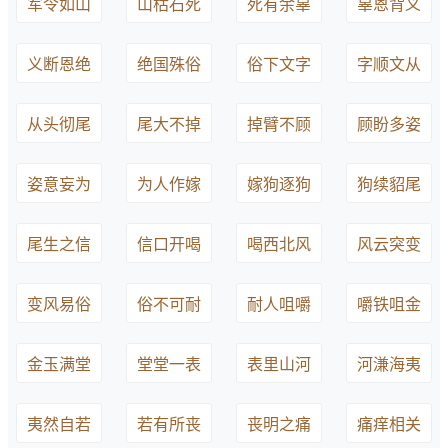
军令如山
山枯石死
死有余辜
辜恩背义
义断恩绝
绝国殊俗
俗下文字
字顺文从
从头彻尾
尾大不掉
掉臂不顾
顾盼多姿
姿意妄为
为人作嫁
嫁狗逐狗
狗续貂尾
尾生之信
信口开喝
喝西北风
风云突变
变风易俗
俗不可耐
耐人咀嚼
嚼铁咀金
金玉满堂
堂堂一表
表里山河
河溓海夷
夷然自若
若有所丧
丧明之痛
痛痒相关