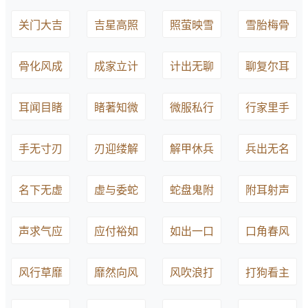
关门大吉
吉星高照
照萤映雪
雪胎梅骨
骨化风成
成家立计
计出无聊
聊复尔耳
耳闻目睹
睹著知微
微服私行
行家里手
手无寸刃
刃迎缕解
解甲休兵
兵出无名
名下无虚
虚与委蛇
蛇盘鬼附
附耳射声
声求气应
应付裕如
如出一口
口角春风
风行草靡
靡然向风
风吹浪打
打狗看主