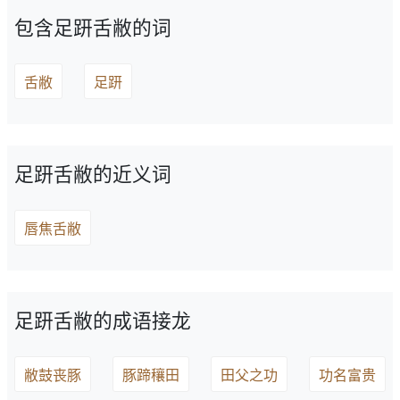
包含足趼舌敝的词
舌敝
足趼
足趼舌敝的近义词
唇焦舌敝
足趼舌敝的成语接龙
敝鼓丧豚
豚蹄穰田
田父之功
功名富贵