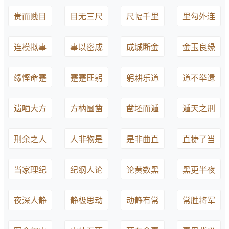
贵而贱目
目无三尺
尺幅千里
里勾外连
连模拟事
事以密成
成城断金
金玉良缘
缘悭命蹇
蹇蹇匪躬
躬耕乐道
道不举遗
遗哂大方
方枘圜凿
凿坯而遁
遁天之刑
刑余之人
人非物是
是非曲直
直捷了当
当家理纪
纪纲人论
论黄数黑
黑更半夜
夜深人静
静极思动
动静有常
常胜将军