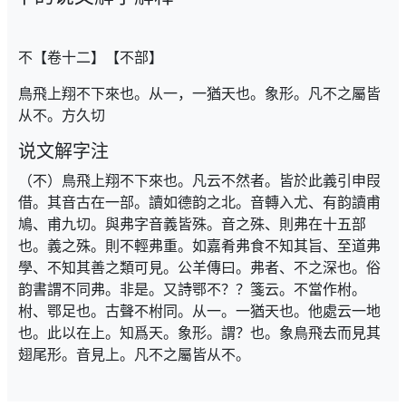
不【卷十二】【不部】
鳥飛上翔不下來也。从一，一猶天也。象形。凡不之屬皆
从不。方久切
说文解字注
（不）鳥飛上翔不下來也。凡云不然者。皆於此義引申叚
借。其音古在一部。讀如德韵之北。音轉入尤、有韵讀甫
鳩、甫九切。與弗字音義皆殊。音之殊、則弗在十五部
也。義之殊。則不輕弗重。如嘉肴弗食不知其旨、至道弗
學、不知其善之類可見。公羊傳曰。弗者、不之深也。俗
韵書謂不同弗。非是。又詩鄂不？？箋云。不當作柎。
柎、鄂足也。古聲不柎同。从一。一猶天也。他處云一地
也。此以在上。知爲天。象形。謂？也。象鳥飛去而見其
翅尾形。音見上。凡不之屬皆从不。