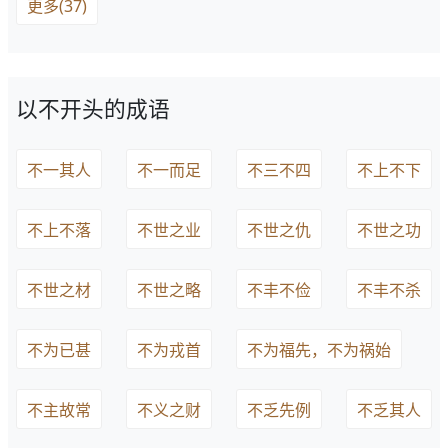
更多(37)
以不开头的成语
不一其人
不一而足
不三不四
不上不下
不上不落
不世之业
不世之仇
不世之功
不世之材
不世之略
不丰不俭
不丰不杀
不为已甚
不为戎首
不为福先，不为祸始
不主故常
不义之财
不乏先例
不乏其人