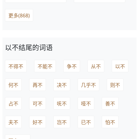
更多(868)
以不结尾的词语
不得不
不能不
争不
从不
以不
何不
再不
决不
几乎不
则不
占不
可不
呒不
哑不
善不
夫不
好不
岂不
已不
怕不