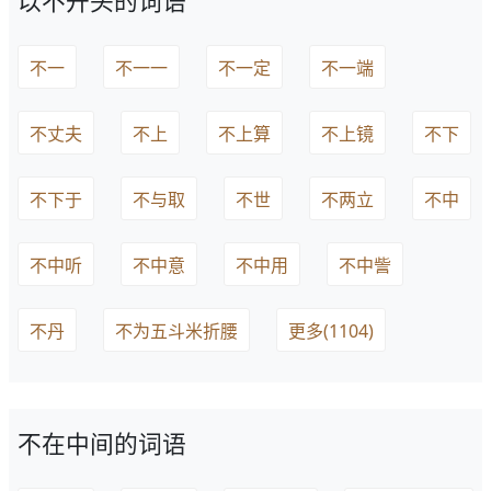
以不开头的词语
不一
不一一
不一定
不一端
不丈夫
不上
不上算
不上镜
不下
不下于
不与取
不世
不两立
不中
不中听
不中意
不中用
不中訾
不丹
不为五斗米折腰
更多(1104)
不在中间的词语