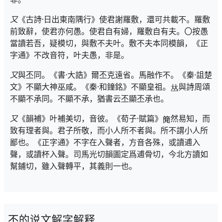
又
《古詩·日出東南隅行》使君謝羅敷，還可共載不。羅敷
前致辭，使君亦何愚。使君自有婦，羅敷自有夫。〇按愚
當讀若吾，疑模切，與敷不夫叶。敷不夫本同模韻，《正
字通》不改音符，叶夫愚，非是。
又
與丕同。《書·大誥》爾丕克遠省。馬融作不。《秦·詛楚
文》不顯大神巫咸。《秦·和鐘銘》不顯皇祖。
與詩周頌
不顯不承同。不顯不承，猶書云丕顯丕承也。
又
《韻補》叶補美切，音彼。《荀子·賦篇》
然易知，而
致有理者與。君子所敬，而小人所不者與。所不謂小人所
鄙也。《正字通》不字在入聲者，方音各殊，或讀逋入
聲，或讀杯入聲。司馬光切韻圖定爲逋骨切，今北方讀如
幫鋪切，雖入聲轉平，其義則一也。
不的说文解字解释