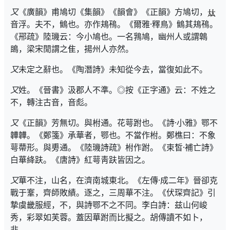
又
《廣韻》甫鳩切《集韻》《韻會》《正韻》方鳩切，
音浮。夫不，䳡也。亦作鳺鴀。《爾雅·釋鳥》䳡其鳺鴀。
《郉疏》陸璣云：今小鳩也。一名䳕鳩，幽州人或謂鷱
鴡，梁宋閒謂之隹，揚州人亦然。
又
未定之辭也。《陶潛詩》未知從今去，當復如此不。
又
姓。《晉書》汲郡人不準。◎按《正字通》云：不姓之
不，轉注古音，音彪。
又
《正韻》芳無切。與柎通。花萼跗也。《詩·小雅》鄂不
韡韡。《鄭箋》承華者，鄂也。不當作柎。鄭樵曰：不象
萼蔕形。與旉通。《陸璣詩疏》柎作跗。《束皙·補亡詩》
白華絳趺。《唐詩》紅萼靑趺皆因之。
又
華不注，山名，在濟南城東北。《左傳·成二年》晉卻克
戰于鞌，齊師敗績。逐之，三周華不注。《伏琛齊記》引
摯虞畿服經，不，與詩鄂不之不同。李白詩：兹山何峻
秀，彩翠如芙蓉。蓋因華跗而比擬之。胡傳讀不如卜，
非。