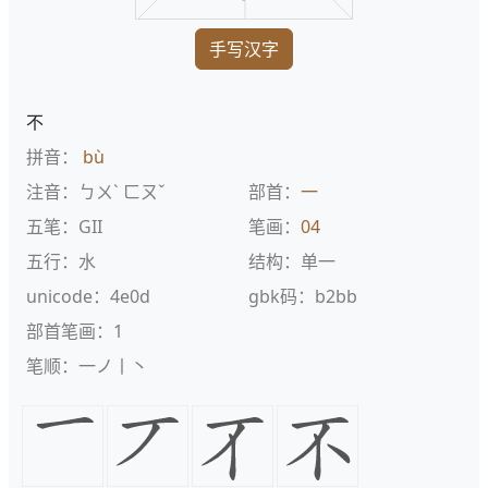
手写汉字
不
拼音：
bù
注音：ㄅㄨˋ ㄈㄡˇ
部首：
一
五笔：GII
笔画：
04
五行：水
结构：单一
unicode：4e0d
gbk码：b2bb
部首笔画：1
笔顺：一ノ丨丶