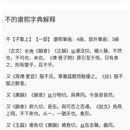
不的康熙字典解释
不【子集上】【一部】 康熙筆画：4画，部外筆画：3画
〔古文〕
《韻會》《正韻》
逋沒切，補入聲。不然
也，不可也，未也。《禮·曾子問》葬引至于堩，日有食
之，則有變乎，且不乎。
又
《周禮·夏官》服不氏，掌養猛獸而敎擾之。《註》服不
服之獸者。
又
《廣韻》《韻會》
分物切。與弗同。今吳音皆然。
又
《韻會》俯九切，音缶。與可否之否通。《說文》鳥飛
上翔，不下來也。从一，一猶天也。象形。
又
《玉篇》甫負切《廣韻》甫救切，
缶去聲。義同。