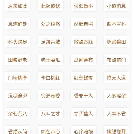
原来如此
此起彼伏
伏低做小
小道消息
息迹静处
处之绰然
然糠自照
照本宣科
科头跣足
足趼舌敝
敝鼓丧豚
豚蹄穰田
田畯野老
老王卖瓜
瓜剖碁布
布鼓雷门
门墙桃李
李白桃红
红愁绿惨
惨无人道
道尽途穷
穷源竟委
委罪于人
人多嘴杂
杂七杂八
八斗之才
才子佳人
人事不省
省烦从简
简在帝心
心痒难挠
挠腮撧耳