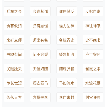
兵车之会
会逢其适
适居其反
反躬自责
责有攸归
归奇顾怪
怪力乱神
神往神来
来好息师
师出有名
名标青史
史不绝书
书缺有间
间不容缓
缓急相济
济世安民
民贼独夫
夫倡妇随
随珠弹雀
雀鼠之争
争长竞短
短衣匹马
马如流水
水流花落
落落大方
方桃譬李
李广未封
封官许原