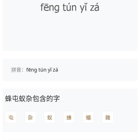
拼音：
fēng tún yǐ zá
蜂屯蚁杂包含的字
屯
杂
蚁
蜂
蟻
雜