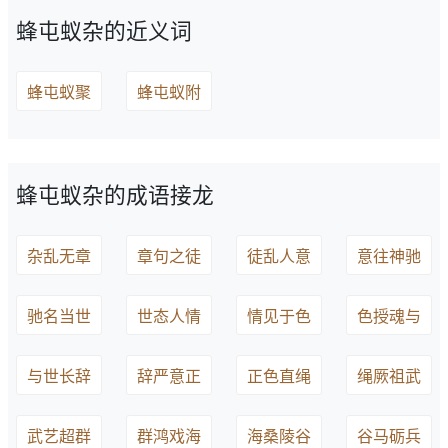
蜂屯蚁杂的近义词
蜂屯蚁聚
蜂屯蚁附
蜂屯蚁杂的成语接龙
杂乱无章
章句之徒
徒乱人意
意往神驰
驰名当世
世态人情
情见于色
色授魂与
与世长辞
辞严意正
正色直绳
绳厥祖武
武艺超群
群鸿戏海
海桑陵谷
谷马砺兵