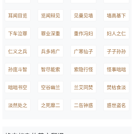
耳闻目览
览闻辩见
见羹见墙
墙高基下
下车泣罪
罪业深重
重作冯妇
妇人之仁
仁义之兵
兵多将广
广寒仙子
子子孙孙
孙庞斗智
智尽能索
索隐行怪
怪事咄咄
咄咄书空
空谷幽兰
兰艾同焚
焚枯食淡
淡然处之
之死靡二
二缶钟惑
惑世盗名