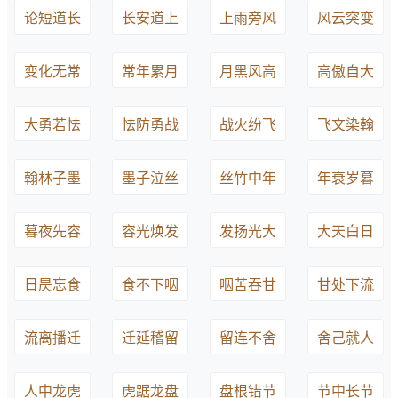
论短道长
长安道上
上雨旁风
风云突变
变化无常
常年累月
月黑风高
高傲自大
大勇若怯
怯防勇战
战火纷飞
飞文染翰
翰林子墨
墨子泣丝
丝竹中年
年衰岁暮
暮夜先容
容光焕发
发扬光大
大天白日
日昃忘食
食不下咽
咽苦吞甘
甘处下流
流离播迁
迁延稽留
留连不舍
舍己就人
人中龙虎
虎踞龙盘
盘根错节
节中长节