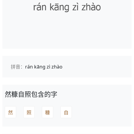
拼音：
rán kāng zì zhào
然糠自照包含的字
然
照
糠
自