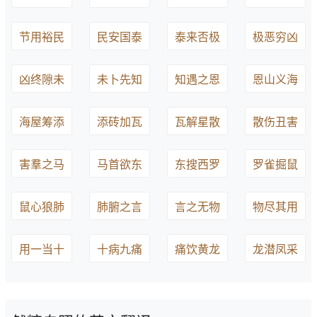
节用裕民
民安国泰
泰来否极
极恶穷凶
凶终隙未
未卜先知
知遇之恩
恩山义海
海屋筹添
添砖加瓦
瓦解星散
散伤丑害
害羣之马
马首欲东
东搜西罗
罗雀掘鼠
鼠心狼肺
肺腑之言
言之无物
物尽其用
用一当十
十病九痛
痛饮黄龙
龙潜凤采