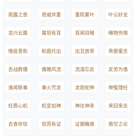
雨露之恩
恩威并重
重熙累叶
叶公好龙
龙兴云属
属垣有耳
耳闻目睹
睹物伤情
情投意和
和盘托出
出丑放乖
乖唇蜜舌
舌战群儒
儒雅风流
流溺忘反
反劳为逸
逸闻轶事
事火咒龙
龙屈蛇伸
伸冤理枉
枉费心机
机变如神
神往神来
来回来去
去食存信
信而有证
证据确凿
凿空之论