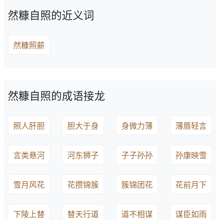
然糠自照的近义词
然糠照薪
然糠自照的成语接龙
照人肝胆
胆大于身
身微力薄
薄唇轻言
言类悬河
河东狮子
子子孙孙
孙康映雪
雪月风花
花攒锦簇
簇锦团花
花前月下
下陵上替
替天行道
道不相谋
谋臣如雨