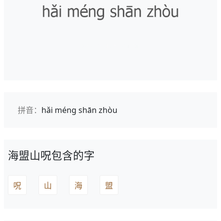
拼音：
hǎi méng shān zhòu
海盟山呪包含的字
呪
山
海
盟