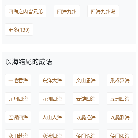
四海之内皆兄弟
四海九州
四海九州岛
更多(139)
以海结尾的成语
一毛吞海
东洋大海
义山恩海
乘桴浮海
九州四海
九洲四海
云游四海
五洲四海
五湖四海
人山人海
以蠡挹海
以蠡测海
众川赴海
众流归海
侯门似海
侯门如海