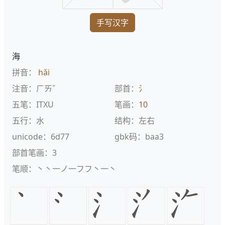
手写汉字
海
拼音：
hǎi
注音：ㄏㄞˇ
部首：
氵
五笔：ITXU
笔画：
10
五行：水
结构：左右
unicode：6d77
gbk码：baa3
部首笔画：3
笔顺：丶丶一ノ一フフ丶一丶