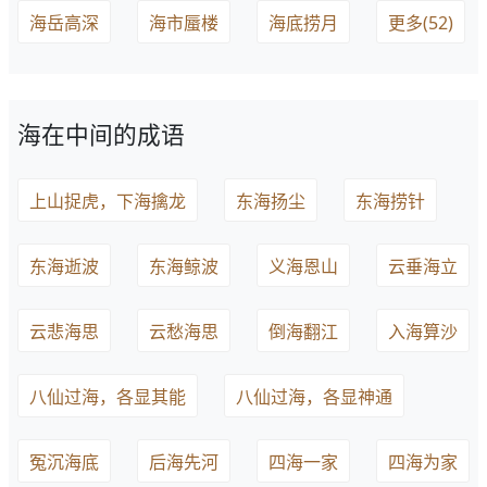
海岳高深
海市蜃楼
海底捞月
更多(52)
海在中间的成语
上山捉虎，下海擒龙
东海扬尘
东海捞针
东海逝波
东海鲸波
义海恩山
云垂海立
云悲海思
云愁海思
倒海翻江
入海算沙
八仙过海，各显其能
八仙过海，各显神通
冤沉海底
后海先河
四海一家
四海为家