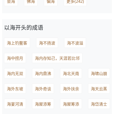
会海
佛海
偏海
更多(242)
以海开头的成语
海上钓鳌客
海不扬波
海不波溢
海中捞月
海内存知己，天涯若比邻
海内无双
海内鼎沸
海北天南
海啸山崩
海外东坡
海外奇谈
海外扶余
海天云蒸
海宴河清
海屋添筹
海屋筹添
海岱清士