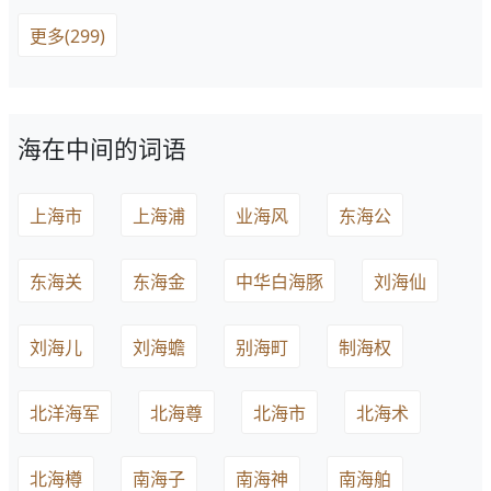
更多(299)
海在中间的词语
上海市
上海浦
业海风
东海公
东海关
东海金
中华白海豚
刘海仙
刘海儿
刘海蟾
别海町
制海权
北洋海军
北海尊
北海市
北海术
北海樽
南海子
南海神
南海舶