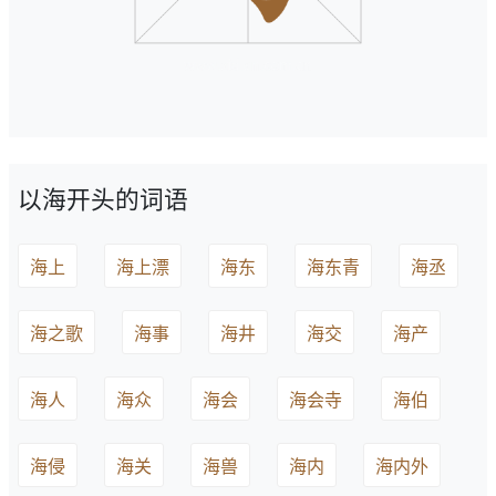
以海开头的词语
海上
海上漂
海东
海东青
海丞
海之歌
海事
海井
海交
海产
海人
海众
海会
海会寺
海伯
海侵
海关
海兽
海内
海内外