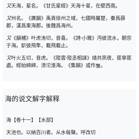
又
天海，星名。《甘氏星經》天海十星，在壁西南。
又
州名。《廣韻》禹貢徐州之域，七國時屬楚，秦爲薛
郡，漢爲東海郡。後魏爲海州。
又
《韻補》叶虎洧切，音喜。《詩·小雅》沔彼流水，朝宗
于海。鴥彼飛隼，載飛載止。
又
叶火五切，音虎。《陸雲·陸丞相誄》靖共夙夜，匪寧匪
處。經始綿綿，滂沱淮海。《集韻》或作
。
海的说文解字解释
海【卷十一】【水部】
天池也。以納百川者。从水每聲。呼改切