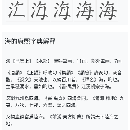
海的康熙字典解释
海【巳集上】【水部】 康熙筆画：11画，部外筆画：7画
《唐韻》《正韻》呼攺切《集韻》《韻會》許亥切，
音
醢。《說文》天池也。以納百川者。《釋名》海，晦也。
主承穢濁水，黑如晦也。《書·禹貢》江漢朝宗于海。
又
環九州爲四海。《書·禹貢》四海會同。《爾雅·釋地》九
夷，八狄，七戎，六蠻，謂之四海。
又
物產饒富爲陸海。《前漢·東方朔傳》所謂天下陸海之
地。