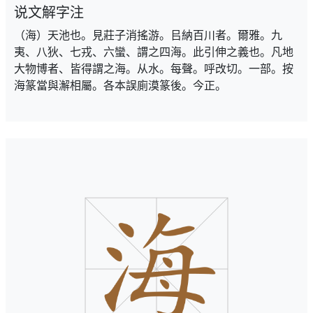
说文解字注
（海）天池也。見莊子消搖游。㠯納百川者。爾雅。九
夷、八狄、七戎、六蠻、謂之四海。此引伸之義也。凡地
大物博者、皆得謂之海。从水。每聲。呼改切。一部。按
海篆當與澥相屬。各本誤廁漠篆後。今正。