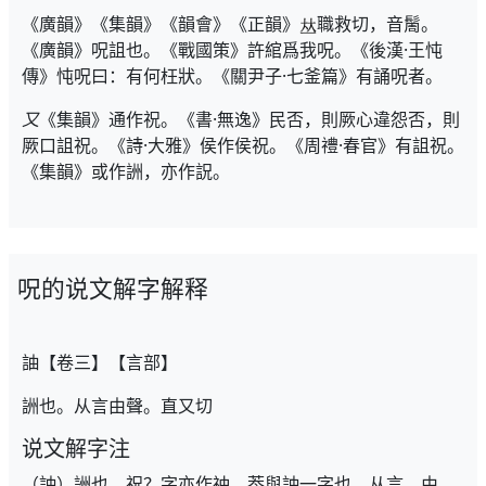
《廣韻》《集韻》《韻會》《正韻》
職救切，音䯾。
《廣韻》呪詛也。《戰國策》許綰爲我呪。《後漢·王忳
傳》忳呪曰：有何枉狀。《關尹子·七釜篇》有誦呪者。
又
《集韻》通作祝。《書·無逸》民否，則厥心違怨否，則
厥口詛祝。《詩·大雅》侯作侯祝。《周禮·春官》有詛祝。
《集韻》或作詶，亦作詋。
呪的说文解字解释
䛆【卷三】【言部】
詶也。从言由聲。直又切
说文解字注
（䛆）詶也。祝？字亦作䄂。葢與䛆一字也。从言。由