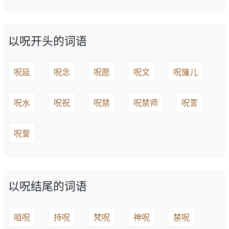
以呪开头的词语
呪延
呪念
呪愿
呪文
呪旛儿
呪水
呪祝
呪禁
呪禁师
呪詈
呪誓
以呪结尾的词语
咀呪
持呪
梵呪
神呪
禁呪