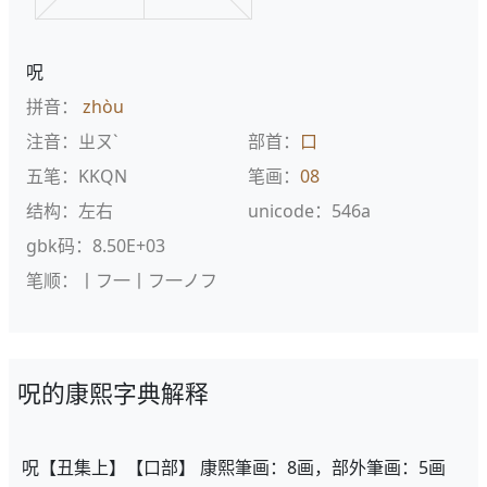
呪
拼音：
zhòu
注音：ㄓㄡˋ
部首：
口
五笔：KKQN
笔画：
08
结构：左右
unicode：546a
gbk码：8.50E+03
笔顺：丨フ一丨フ一ノフ
呪的康熙字典解释
呪【丑集上】【口部】 康熙筆画：8画，部外筆画：5画