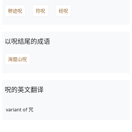
秽迹呪
符呪
经呪
以呪结尾的成语
海盟山呪
呪的英文翻译
variant of 咒