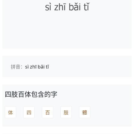
拼音：
sì zhī bǎi tǐ
四肢百体包含的字
体
四
百
肢
體