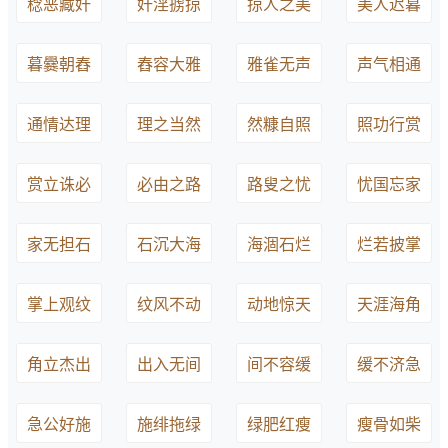
稔恶藏奸
奸淫掳掠
掠人之美
美人迟暮
暮爨朝舂
舂容大雅
雅雀无声
声气相通
通情达理
理之当然
然糠自照
照功行赏
赏立诛必
必由之路
路叟之忧
忧国忘家
家无担石
石沉大海
海涸石烂
烂若披掌
掌上观纹
纹风不动
动地惊天
天涯海角
角立杰出
出入无间
间不容缓
缓不济急
急公好施
施绯拖绿
绿肥红瘦
瘦骨如柴