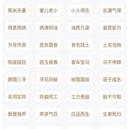
柴米夫妻
妻儿老小
小人得志
志满气得
得意扬扬
扬清抑浊
浊质凡姿
姿意妄为
为非作恶
恶衣蔬食
食毛践土
土龙刍狗
狗盗鼠窃
窃玉偷香
香车宝马
马不停蹄
蹄閒三寻
寻花问柳
柳眉踢竖
竖子成名
名同实异
异曲同工
工力悉敌
敌不可假
假誉驰声
声求气应
应运而生
生寄死归