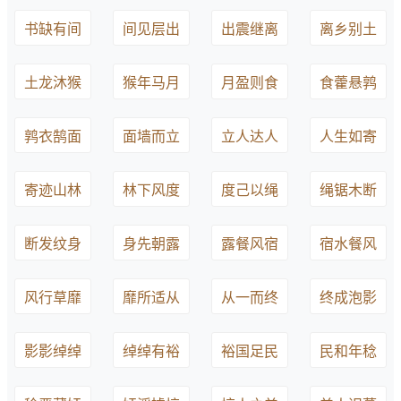
书缺有间
间见层出
出震继离
离乡别土
土龙沐猴
猴年马月
月盈则食
食藿悬鹑
鹑衣鹄面
面墙而立
立人达人
人生如寄
寄迹山林
林下风度
度己以绳
绳锯木断
断发纹身
身先朝露
露餐风宿
宿水餐风
风行草靡
靡所适从
从一而终
终成泡影
影影绰绰
绰绰有裕
裕国足民
民和年稔