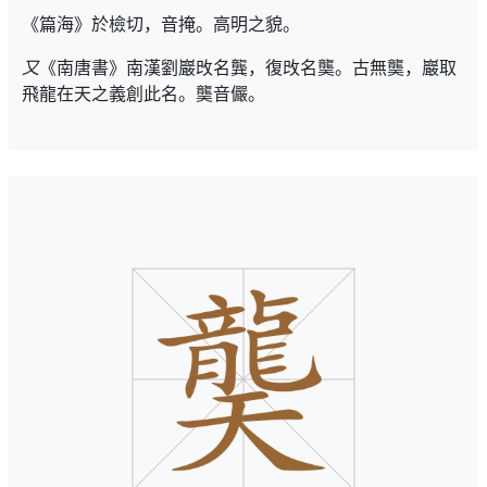
《篇海》於檢切，音掩。高明之貌。
又
《南唐書》南漢劉巖攺名龔，復攺名龑。古無龑，巖取
飛龍在天之義創此名。龑音儼。