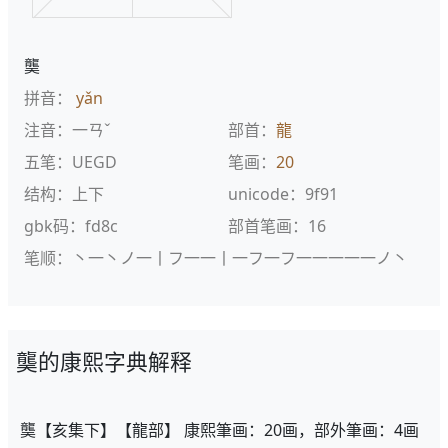
龑
拼音：
yǎn
注音：一ㄢˇ
部首：
龍
五笔：UEGD
笔画：
20
结构：上下
unicode：9f91
gbk码：fd8c
部首笔画：16
笔顺：丶一丶ノ一丨フ一一丨一フ一フ一一一一一ノ丶
龑的康熙字典解释
龑【亥集下】【龍部】 康熙筆画：20画，部外筆画：4画