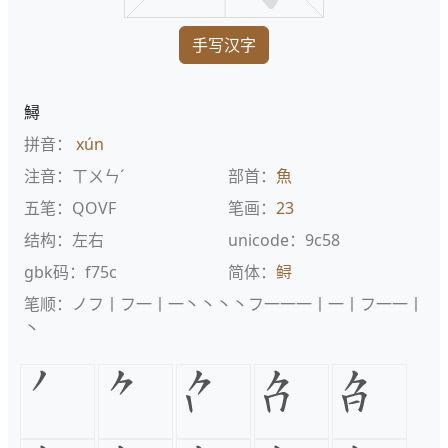
手写汉字
鱘
拼音：
xún
注音：ㄒㄨㄣˊ
部首：
魚
五笔：QOVF
笔画：
23
结构：左右
unicode：9c58
gbk码：f75c
简体：
鲟
笔顺：ノフ丨フ一丨一丶丶丶丶フ一一一丨一丨フ一一丨
丶