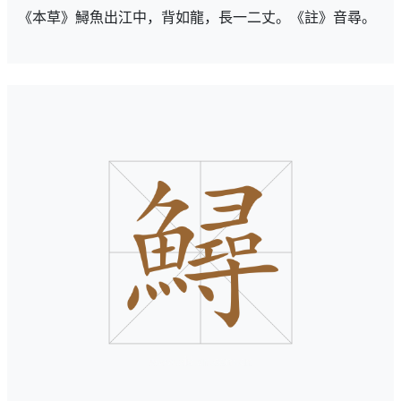
《本草》鱘魚出江中，背如龍，長一二丈。《註》音尋。