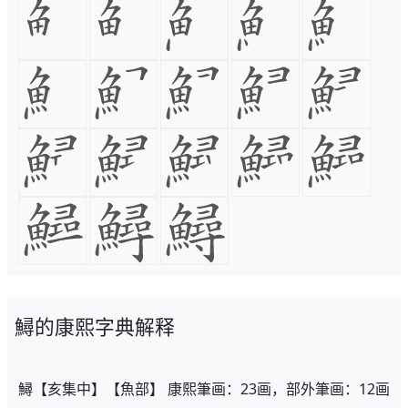
鱘的康熙字典解释
鱘【亥集中】【魚部】 康熙筆画：23画，部外筆画：12画