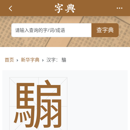
查字典
首页
新华字典
汉字： 騸
騸