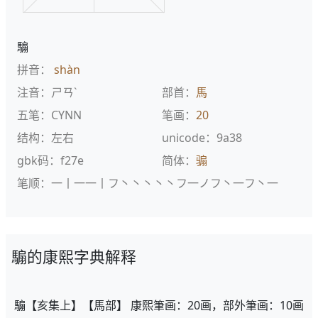
騸
拼音：
shàn
注音：ㄕㄢˋ
部首：
馬
五笔：CYNN
笔画：
20
结构：左右
unicode：9a38
gbk码：f27e
简体：
骟
笔顺：一丨一一丨フ丶丶丶丶丶フ一ノフ丶一フ丶一
騸的康熙字典解释
騸【亥集上】【馬部】 康熙筆画：20画，部外筆画：10画