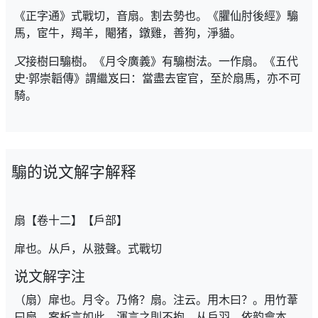
《正字通》式戰切，音扇。割去勢也。《臞仙肘後經》騸
馬，宦牛，羯羊，閹猪，鐓雞，善狗，淨貓。
又
接樹曰騸樹。《月令廣義》有騸樹法。一作扇。《五代
史·郭崇韜傳》謂繼岌曰：當盡去宦官，至於扇馬，亦不可
騎。
騸的说文解字解释
扇【卷十二】【戶部】
扉也。从戶，从翄聲。式戰切
说文解字注
（扇）扉也。月令。乃脩？扇。注云。用木曰？。用竹葦
曰扇。案析言如此。渾言之則不拘。从戶羽。依韵會本。