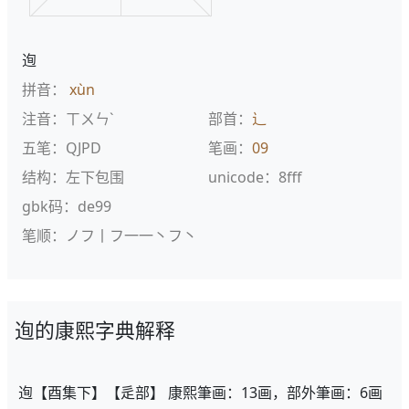
迿
拼音：
xùn
注音：ㄒㄨㄣˋ
部首：
辶
五笔：QJPD
笔画：
09
结构：左下包围
unicode：8fff
gbk码：de99
笔顺：ノフ丨フ一一丶フ丶
迿的康熙字典解释
迿【酉集下】【辵部】 康熙筆画：13画，部外筆画：6画