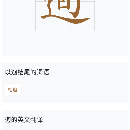
以迿结尾的词语
相迿
迿的英文翻译