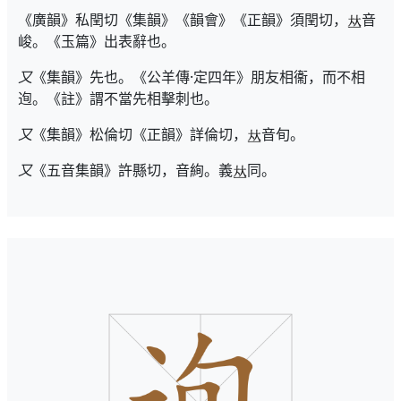
《廣韻》私閏切《集韻》《韻會》《正韻》須閏切，
音
峻。《玉篇》出表辭也。
又
《集韻》先也。《公羊傳·定四年》朋友相衞，而不相
迿。《註》謂不當先相擊刺也。
又
《集韻》松倫切《正韻》詳倫切，
音旬。
又
《五音集韻》許縣切，音絢。義
同。