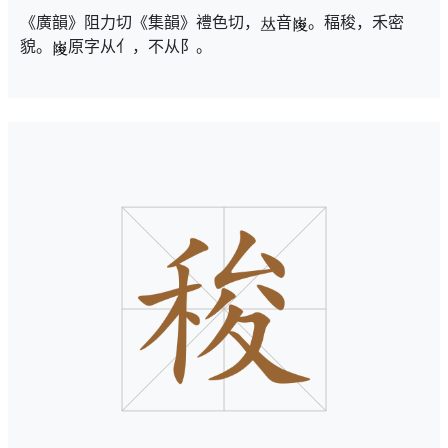
《廣韻》阻力切《集韻》禮色切，
音
。稫稄，禾密
貌。
原字从亻，不从阝。