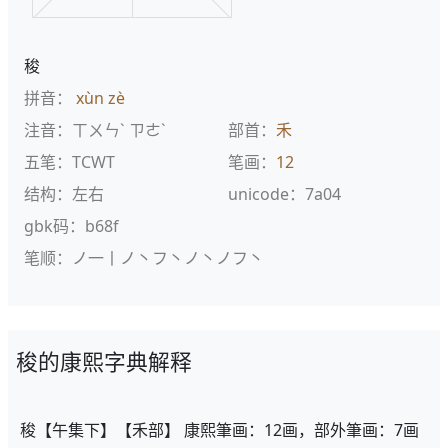
稄
拼音：
xùn
zè
注音：ㄒㄨㄣˋ ㄗㄜˋ
部首：
禾
五笔：TCWT
笔画：
12
结构：左右
unicode：7a04
gbk码：b68f
笔顺：ノ一丨ノ丶フ丶ノ丶ノフ丶
稄的康熙字典解释
稄【午集下】【禾部】 康熙筆画：12画，部外筆画：7画