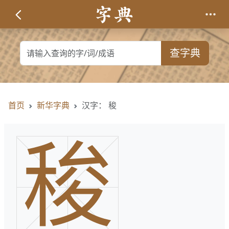
查字典
首页
新华字典
汉字： 稄
稄