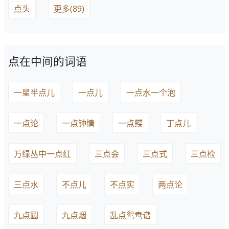
点头
更多(89)
点在中间的词语
一星半点儿
一点儿
一点水一个泡
一点论
一点钟情
一点鲽
丁点儿
万绿丛中一点红
三点会
三点式
三点检
三点水
不点儿
不点实
两点论
九点圆
九点烟
乱点鸳鸯谱