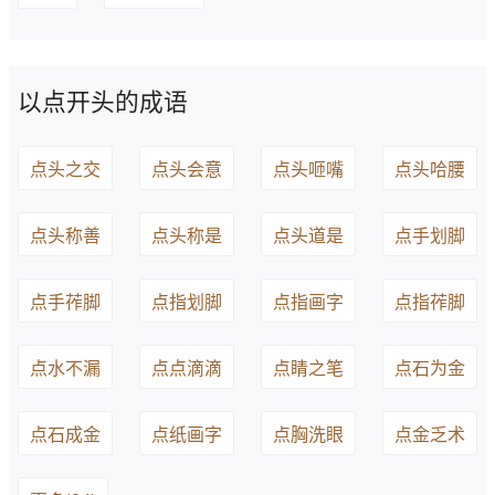
以点开头的成语
点头之交
点头会意
点头咂嘴
点头哈腰
点头称善
点头称是
点头道是
点手划脚
点手莋脚
点指划脚
点指画字
点指莋脚
点水不漏
点点滴滴
点睛之笔
点石为金
点石成金
点纸画字
点胸洗眼
点金乏术