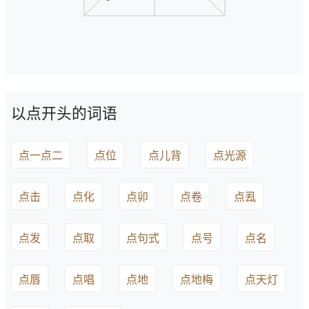
以点开头的词语
点一点二
点位
点儿背
点光源
点击
点化
点卯
点卷
点厾
点发
点取
点句式
点号
点名
点唇
点唱
点地
点地梅
点天灯