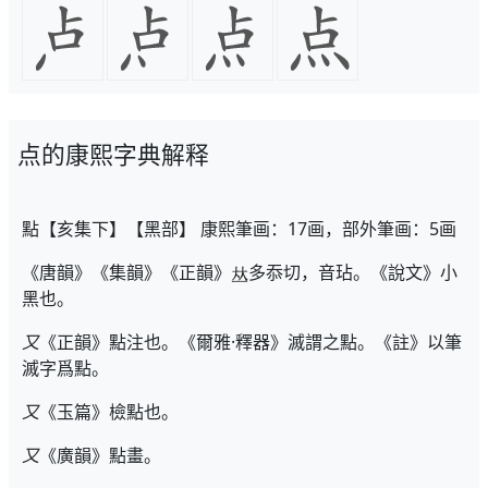
点的康熙字典解释
點【亥集下】【黑部】 康熙筆画：17画，部外筆画：5画
《唐韻》《集韻》《正韻》
多忝切，音玷。《說文》小
黑也。
又
《正韻》點注也。《爾雅·釋器》滅謂之點。《註》以筆
滅字爲點。
又
《玉篇》檢點也。
又
《廣韻》點畫。