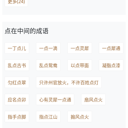
更多(24)
点在中间的成语
一丁点儿
一点一滴
一点灵犀
一点犀通
乱点古书
乱点鸳鸯
以点带面
凝脂点漆
匀红点翠
只许州官放火，不许百姓点灯
应名点卯
心有灵犀一点通
扇风点火
指手点脚
指点江山
搧风点火