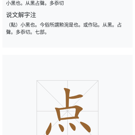
小黑也。从黑占聲。多忝切
说文解字注
（點）小黑也。今俗所謂㸃涴是也。或作玷。从黑。占
聲。多忝切。七部。