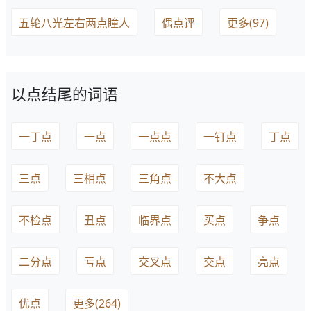
五轮八光左右两点瞳人
偶点评
更多(97)
以点结尾的词语
一丁点
一点
一点点
一钉点
丁点
三点
三相点
三角点
不大点
不检点
丑点
临界点
买点
争点
二分点
亏点
交叉点
交点
亮点
优点
更多(264)