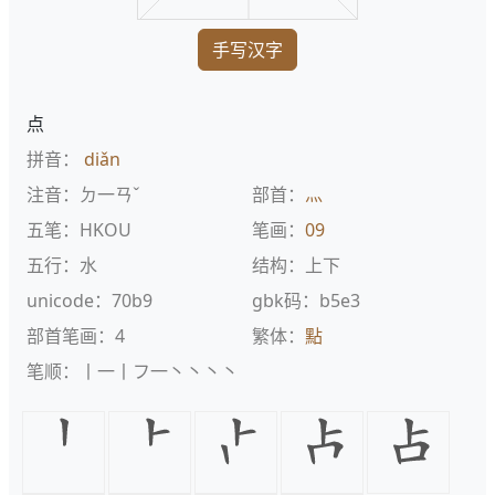
手写汉字
点
拼音：
diǎn
注音：ㄉ一ㄢˇ
部首：
灬
五笔：HKOU
笔画：
09
五行：水
结构：上下
unicode：70b9
gbk码：b5e3
部首笔画：4
繁体：
點
笔顺：丨一丨フ一丶丶丶丶