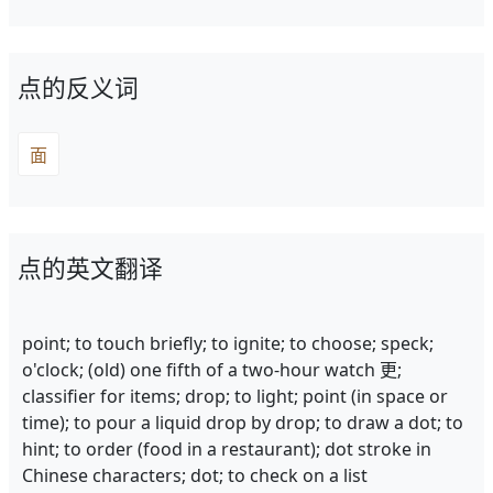
点的反义词
面
点的英文翻译
point; to touch briefly; to ignite; to choose; speck;
o'clock; (old) one fifth of a two-hour watch 更;
classifier for items; drop; to light; point (in space or
time); to pour a liquid drop by drop; to draw a dot; to
hint; to order (food in a restaurant); dot stroke in
Chinese characters; dot; to check on a list