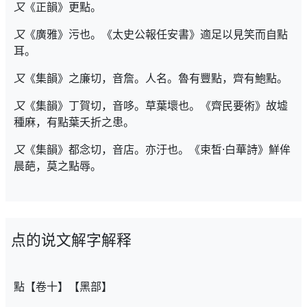
又
《正韻》更點。
又
《廣雅》污也。《太史公報任安書》適足以見笑而自點
耳。
又
《集韻》之廉切，音詹。人名。魯有豐點，齊有鮑點。
又
《集韻》丁賀切，音哆。草葉壞也。《齊民要術》故墟
種麻，有點葉夭折之患。
又
《集韻》都念切，音店。亦汙也。《束皙·白華詩》鮮侔
晨葩，莫之點辱。
点的说文解字解释
點【卷十】【黑部】