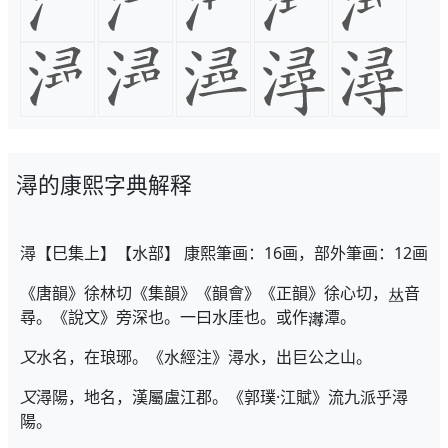
潯的康熙字典解释
潯【巳集上】【水部】 康熙筆画：16画，部外筆画：12画
《唐韻》徐林切《集韻》《韻會》《正韻》徐心切，
音
尋。《說文》旁深也。一曰水厓也。或作
潭。
又
水名，在琅琊。《水經注》潯水，出巨公之山。
又
潯陽，地名，漢屬盧江郡。《郭璞·江賦》流九派乎潯
陽。