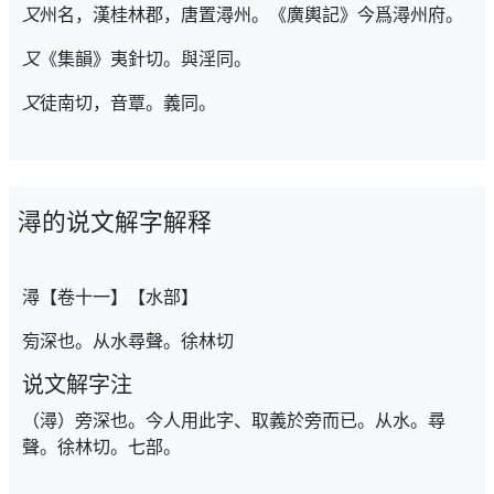
又
州名，漢桂林郡，唐置潯州。《廣輿記》今爲潯州府。
又
《集韻》夷針切。與淫同。
又
徒南切，音覃。義同。
潯的说文解字解释
潯【卷十一】【水部】
㫄深也。从水尋聲。徐林切
说文解字注
（潯）旁深也。今人用此字、取義於旁而已。从水。尋
聲。徐林切。七部。