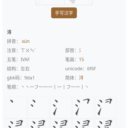
手写汉字
潯
拼音：
xún
注音：ㄒㄨㄣˊ
部首：
氵
五笔：IVAF
笔画：
15
结构：左右
unicode：6f6f
gbk码：9da1
简体：
浔
笔顺：丶丶一フ一一一丨一丨フ一一丨丶