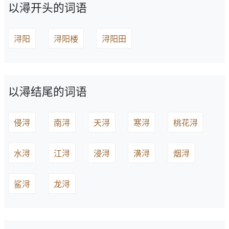
以潯开头的词语
浔阳
浔阳楼
浔阳田
以潯结尾的词语
侵浔
南浔
天浔
寒浔
桃花浔
水浔
江浔
浸浔
潢浔
烟浔
鲨浔
龙浔