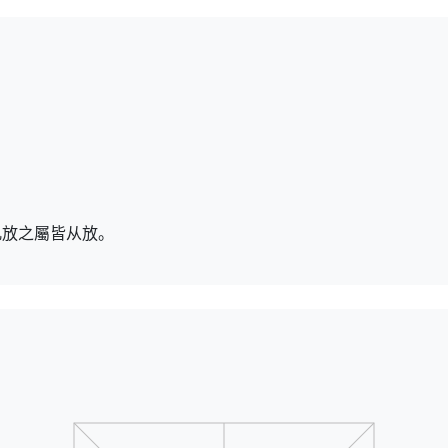
凡放之屬皆从放。