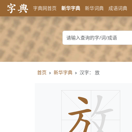
字典网首页
新华字典
新华词典
成语词典
首页
新华字典
汉字： 放