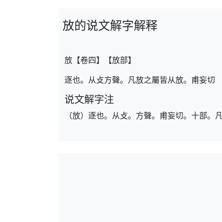
放的说文解字解释
放【卷四】【放部】
逐也。从攴方聲。凡放之屬皆从放。甫妄切
说文解字注
（放）逐也。从攴。方聲。甫妄切。十部。