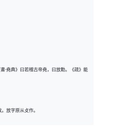
書·堯典》曰若稽古帝堯，曰放勳。《疏》能
放。放字原从攴作。