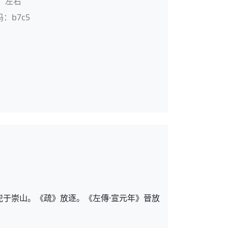
：左右
码：b7c5
兜于崇山。《疏》放逐。《左傳·宣元年》晉放