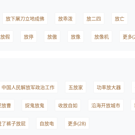
放下屠刀立地成佛
放乖泼
放二四
放亡
放假
放停
放傲
放像
放像机
更多(2
中国人民解放军政治工作
五放家
功率放大器
捉放曹
捉鬼放鬼
收放自如
沿海开放城市
脱了裤子放屁
自放电
更多(28)