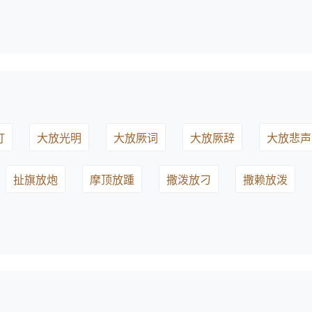
灯
大放光明
大放厥词
大放厥辞
大放悲声
扯旗放炮
摩顶放踵
撒泼放刁
撒赖放泼