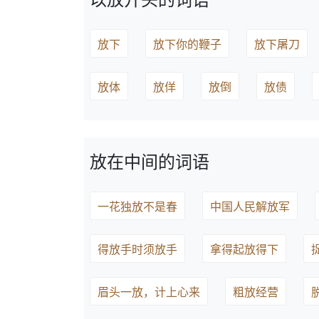
放下
放下你的鞭子
放下屠刀
放体
放佯
放倒
放债
放在中间的词语
一花独放不是春
中国人民解放军
得放手时须放手
拿得起放得下
眉头一放，计上心来
粗放经营