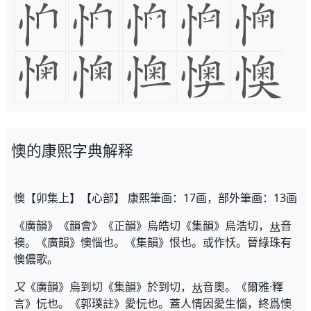
懊的康熙字典解释
懊【卯集上】【心部】 康熙筆画：17画，部外筆画：13画
《廣韻》《韻會》《正韻》烏皓切《集韻》烏浩切，
音
襖。《廣韻》懊惱也。《集韻》恨也。或作㤇。晉綠珠有
懊儂歌。
又
《廣韻》烏到切《集韻》於到切，
音奧。《爾雅·釋
言》忨也。《郭璞註》愛忨也。蓋人情因愛生惱，終爲懊