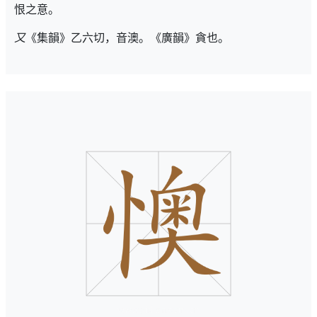
恨之意。
又
《集韻》乙六切，音澳。《廣韻》貪也。