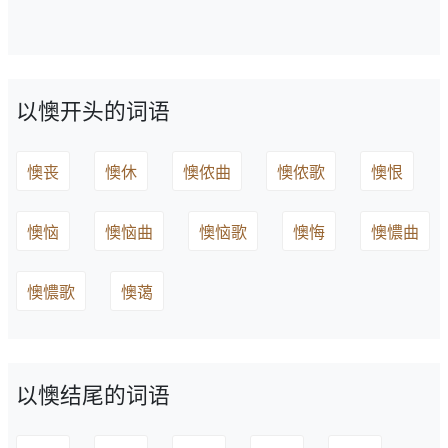
以懊开头的词语
懊丧
懊休
懊侬曲
懊侬歌
懊恨
懊恼
懊恼曲
懊恼歌
懊悔
懊憹曲
懊憹歌
懊蔼
以懊结尾的词语