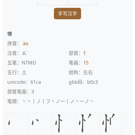
手写汉字
懊
拼音：
ào
注音：ㄠˋ
部首：
忄
五笔：NTMD
笔画：
15
五行：土
结构：左右
unicode：61ca
gbk码：b0c3
部首笔画：3
笔顺：丶丶丨ノ丨フ丶ノ一丨ノ丶一ノ丶