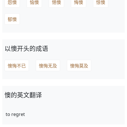
怨懊
恼懊
悒懊
悔懊
惊懊
郁懊
以懊开头的成语
懊悔不已
懊悔无及
懊悔莫及
懊的英文翻译
to regret