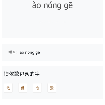
拼音：
ào nóng gē
懊侬歌包含的字
侬
儂
懊
歌