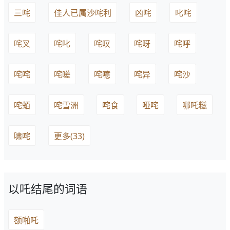
三咤
佳人已属沙咤利
凶咤
叱咤
咤叉
咤叱
咤叹
咤呀
咤呼
咤咤
咤嗟
咤噫
咤异
咤沙
咤蛨
咤雪洲
咤食
哑咤
哪吒糍
啸咤
更多(33)
以吒结尾的词语
额啪吒