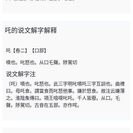
吒的说文解字解释
吒【卷二】【口部】
噴也。叱怒也。从口乇聲。陟駕切
说文解字注
（吒）噴也。叱怒也。此三字明叱噴吒三字互訓也。曲禮
曰。母吒食。謂當食而叱怒他事。嫌於怒食。故注云嫌薄
之。淮陰矦傳曰。項王喑噁叱吒。千人皆廢。从口。乇
聲。陟駕切。古音在五部。亦作咤。