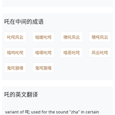
吒在中间的成语
叱咤风云
咄嗟叱咤
啸吒风云
啸咤风云
喑呜叱咤
喑噁叱咤
喑恶叱咤
风云叱咤
鬼吒狼嚎
鬼咤狼嚎
吒的英文翻译
variant of 咤; used for the sound "zha" in certain