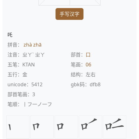
手写汉字
吒
拼音：
zhà
zhā
注音：ㄓㄚˋ ㄓㄚ
部首：
口
五笔：KTAN
笔画：
06
五行：金
结构：左右
unicode：5412
gbk码：dfb8
部首笔画：3
笔顺：丨フ一ノ一フ