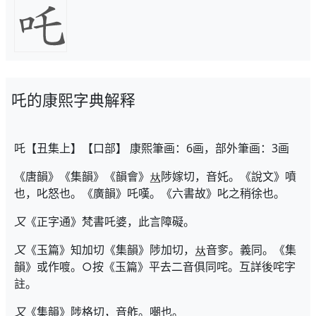
吒的康熙字典解释
吒【丑集上】【口部】 康熙筆画：6画，部外筆画：3画
《唐韻》《集韻》《韻會》
陟嫁切，音奼。《說文》噴
也，叱怒也。《廣韻》吒嘆。《六書故》叱之稍徐也。
又
《正字通》梵書吒婆，此言障礙。
又
《玉篇》知加切《集韻》陟加切，
音奓。義同。《集
韻》或作喥。○按《玉篇》平去二音俱同咤。互詳後咤字
註。
又
《集韻》陟格切，音舴。嘲也。