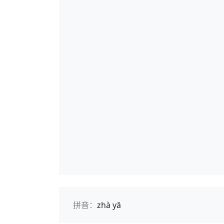
拼音：
zhà yā