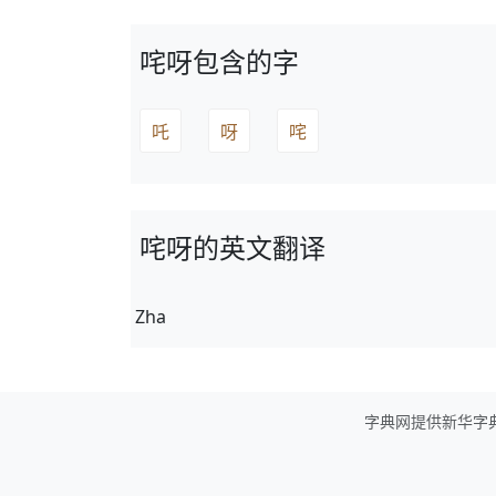
咤呀包含的字
吒
呀
咤
咤呀的英文翻译
Zha
字典网提供新华字