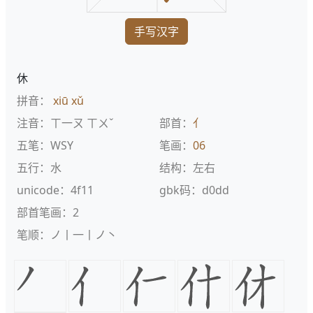
手写汉字
休
拼音：
xiū
xǔ
注音：ㄒ一ㄡ ㄒㄨˇ
部首：
亻
五笔：WSY
笔画：
06
五行：水
结构：左右
unicode：4f11
gbk码：d0dd
部首笔画：2
笔顺：ノ丨一丨ノ丶