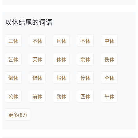
以休结尾的词语
三休
不休
且休
丕休
中休
乞休
买休
休休
余休
佚休
倒休
偃休
假休
停休
全休
公休
前休
勒休
匹休
午休
更多(87)