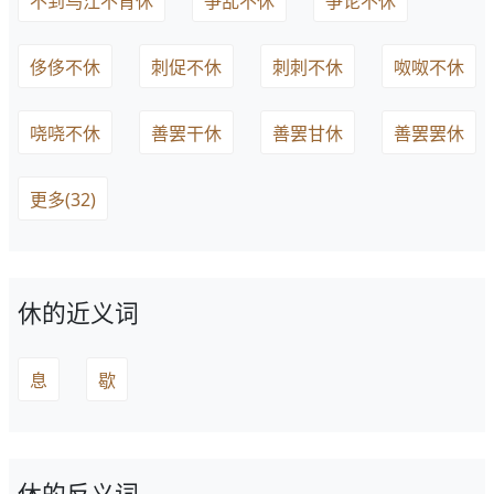
不到乌江不肯休
争乱不休
争论不休
侈侈不休
刺促不休
刺刺不休
呶呶不休
哓哓不休
善罢干休
善罢甘休
善罢罢休
更多(32)
休的近义词
息
歇
休的反义词