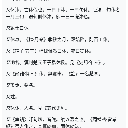
又
休沐，言休假也。一曰下沐，一曰旬休。唐法，旬休者
一月三旬，遇旬則休沐，卽十日一洗沐也。
又
致仕曰休。
又
休息。《禮·月令》季秋之月，霜始降，則百工休。
又
《揚子·方言》稱傀儡戲曰休，亦曰提休。
又
地名。漢封楚元王子爲休侯。見《史記·年表》。
又
《爾雅·釋木》休，無實李。《註》一名趙李。
又
蚤休，藥名。
又
姓。
又
休休，人名。見《五代史》。
又
《集韻》吁句切，音煦。氣以溫之也。《周禮·冬官考工
記》弓人角之，本蹙於
，而休於氣。