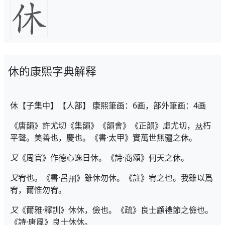
休的康熙字典解释
休【子集中】【人部】 康熙筆画：6画，部外筆画：4画
《唐韻》許尤切《集韻》《韻會》《正韻》虛尤切，
朽
平聲。美善也，慶也。《書·太甲》實萬世無疆之休。
又
《周官》作德心逸日休。《詩·商頌》何天之休。
又
宥也。《書·呂
》雖休勿休。《註》宥之也。我雖以爲
宥，爾惟勿宥。
又
《爾雅·釋訓》休休，儉也。《疏》良士顧禮節之儉也。
《詩·唐風》良士休休。