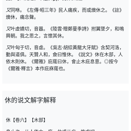
又
同咻。《左傳·昭三年》民人痛疾，而或燠休之。《註》
燠休，痛念聲。
又
叶虚嬌切，音囂。《陸雲·贈鄭曼季詩》拊翼墜夕，和鳴
興朝。我之思之，言懷其休。
又
叶匈于切，音虛。《吳志·胡綜黃龍大牙賦》含契河洛，
動與道俱。天贊人和，僉曰惟休。《說文》休在木部，人
依木則休。《爾雅》庇䕃曰休，會止木庇息意。◎按今
《爾雅·釋言》本作庇庥䕃也。
休的说文解字解释
休【卷六】【木部】