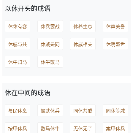
以休开头的成语
休休有容
休兵罢战
休养生息
休声美誉
休戚与共
休戚是同
休戚相关
休明盛世
休牛归马
休牛散马
休在中间的成语
与民休息
偃武休兵
同休共戚
同休等戚
按甲休兵
散马休牛
无休无了
案甲休兵