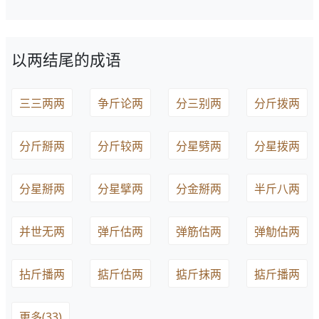
以两结尾的成语
三三两两
争斤论两
分三别两
分斤拨两
分斤掰两
分斤较两
分星劈两
分星拨两
分星掰两
分星擘两
分金掰两
半斤八两
并世无两
弹斤估两
弹筋估两
弹觔估两
拈斤播两
掂斤估两
掂斤抹两
掂斤播两
更多(33)