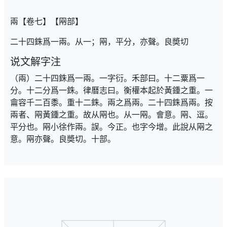
兩【卷七】【㒳部】
二十四銖爲一兩。从一；㒳，平分，亦聲。良奬切
说文解字注
（兩）二十四銖爲一兩。一字衍。禾部曰。十二粟爲一
分。十二分爲一銖。律曆志曰。衡權本起於黃鍾之重。一
龠容千二百黍。重十二銖。兩之爲兩。二十四銖爲兩。按
兩者、㒳黃鍾之重。故从㒳也。从一㒳。會意。㒳、逗。
平分也。㒳小徐作兩。誤。今正。也字今增。此說从㒳之
意。㒳亦聲。良奬切。十部。