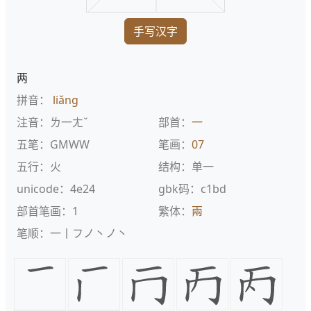
手写汉字
两
拼音：
liǎng
注音：ㄌ一ㄤˇ
部首：
一
五笔：GMWW
笔画：
07
五行：火
结构：单一
unicode：4e24
gbk码：c1bd
部首笔画：1
繁体：
兩
笔顺：一丨フノ丶ノ丶