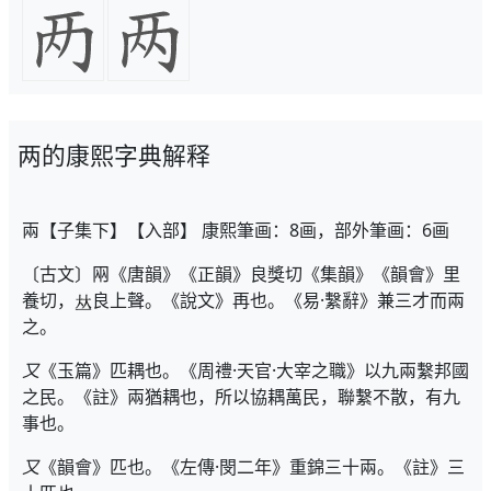
两的康熙字典解释
兩【子集下】【入部】 康熙筆画：8画，部外筆画：6画
〔古文〕㒳《唐韻》《正韻》良獎切《集韻》《韻會》里
養切，
良上聲。《說文》再也。《易·繫辭》兼三才而兩
之。
又
《玉篇》匹耦也。《周禮·天官·大宰之職》以九兩繫邦國
之民。《註》兩猶耦也，所以協耦萬民，聯繫不散，有九
事也。
又
《韻會》匹也。《左傳·閔二年》重錦三十兩。《註》三