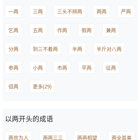
一两
三两
三头不辨两
两两
严两
乞两
五两
作两
假两
兼两
分两
到三不着两
半两
半斤对八两
参两
小两
市两
平两
征两
徂两
更多(29)
以两开头的成语
两世为人
两两三三
两两相望
两全其美