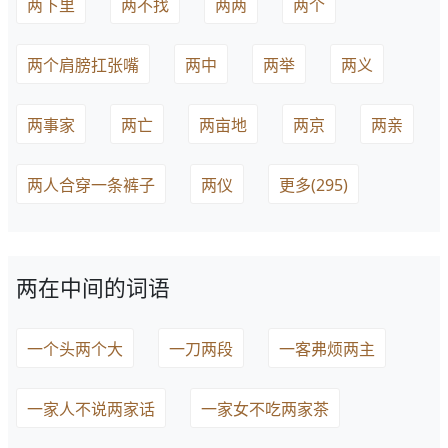
两下里
两不找
两两
两个
两个肩膀扛张嘴
两中
两举
两义
两事家
两亡
两亩地
两京
两亲
两人合穿一条裤子
两仪
更多(295)
两在中间的词语
一个头两个大
一刀两段
一客弗烦两主
一家人不说两家话
一家女不吃两家茶