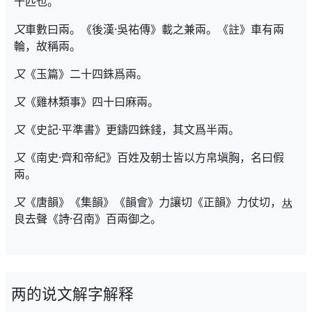
十匹也。
又
車數曰兩。《後漢·吳祐傳》載之兼兩。《註》車有兩
輪，故稱兩。
又
《玉篇》二十四銖爲兩。
又
《雞林類事》四十曰麻兩。
又
《史記·平準書》更鑄四銖錢，其文爲半兩。
又
《南史·齊和帝紀》百姓及朝士皆以方帛塡胸，名曰假
兩。
又
《唐韻》《集韻》《韻會》力讓切《正韻》力仗切，
良去聲《詩·召南》百兩御之。
两的说文解字解释