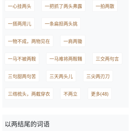
一心挂两头
一把抓了两头弗露
一拍两散
一搭两用儿
一条扁担两头挑
一物不成，两物见在
一肩两锄
一马不被两鞍
一马难将两鞍鞴
三交两句言
三句甜两句苦
三天两头儿
三尖两刃刀
三绺梳头，两截穿衣
不两立
更多(48)
以两结尾的词语