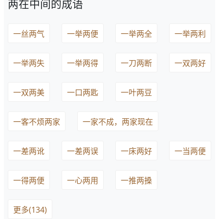
两在中间的成语
一丝两气
一举两便
一举两全
一举两利
一举两失
一举两得
一刀两断
一双两好
一双两美
一口两匙
一叶两豆
一客不烦两家
一家不成，两家现在
一差两讹
一差两误
一床两好
一当两便
一得两便
一心两用
一推两搡
更多(134)