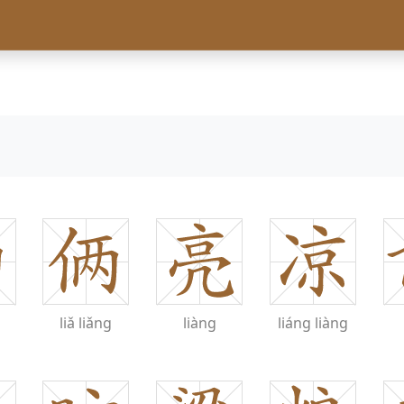
liǎ
liǎng
liàng
liáng
liàng