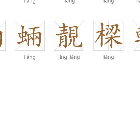
liàng
liàng
liǎng
l
liǎng
jìng
liàng
liáng