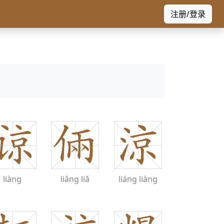
注册/登录
liàng
liǎng
liǎ
liáng
liàng