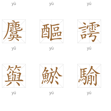
yù
yù
yú
yǔ
yù
yú
yú
yú
yú