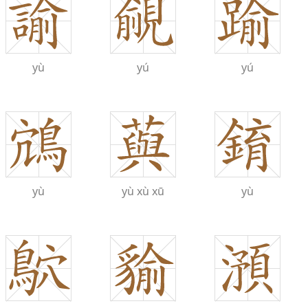
yù
yú
yú
yù
yù
xù
xū
yù