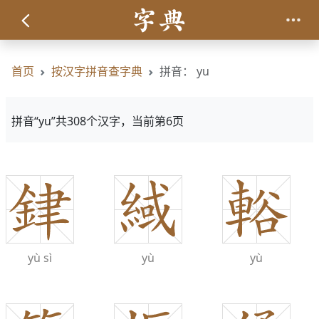
首页
按汉字拼音查字典
拼音： yu
拼音“yu”共308个汉字，当前第6页
yù
sì
yù
yù