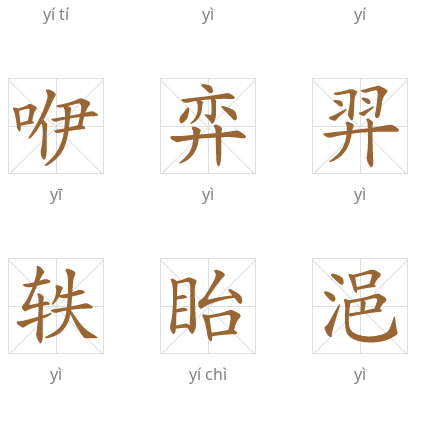
yí
tí
yì
yí
yī
yì
yì
yì
yí
chì
yì