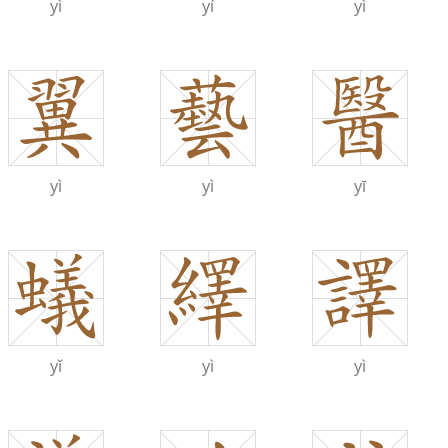
yì
yí
yì
yì
yì
yī
yǐ
yì
yì