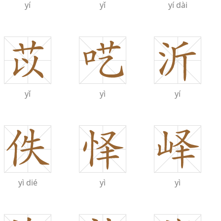
yí
yǐ
yí
dài
yǐ
yì
yí
yì
dié
yì
yì