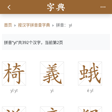
首页
按汉字拼音查字典
拼音： yi
拼音“yi”共392个汉字，当前第2页
yǐ
yī
yì
é
yǐ