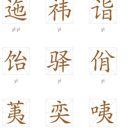
yǐ
yí
yī
yì
yí
yì
yì