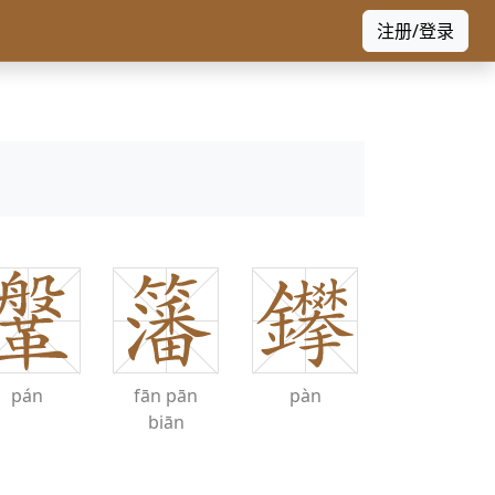
注册/登录
pán
fān
pān
pàn
biān