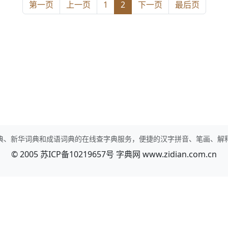
第一页
上一页
1
2
下一页
最后页
典、新华词典和成语词典的在线查字典服务，便捷的汉字拼音、笔画、解
© 2005
苏ICP备10219657号
字典网
www.zidian.com.cn