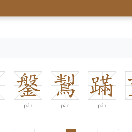
n
pán
pàn
pán