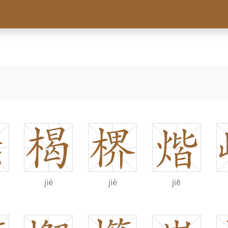
jié
jiè
jiē