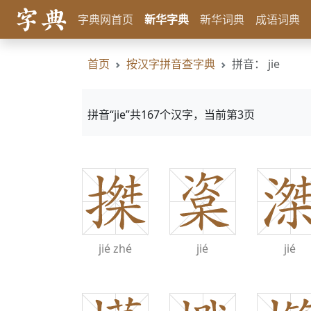
字典网首页
新华字典
新华词典
成语词典
首页
按汉字拼音查字典
拼音： jie
拼音“jie”共167个汉字，当前第3页
jié
zhé
jié
jié