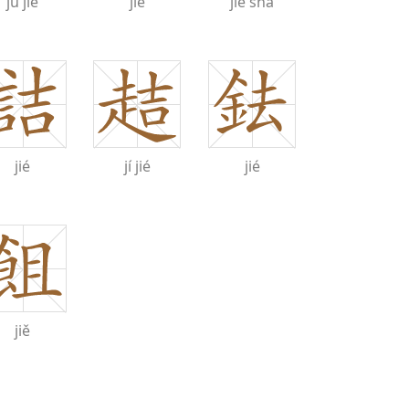
jù
jiē
jié
jiē
shà
jié
jí
jié
jié
jiě