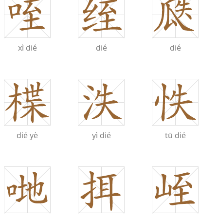
xì
dié
dié
dié
dié
yè
yì
dié
tū
dié