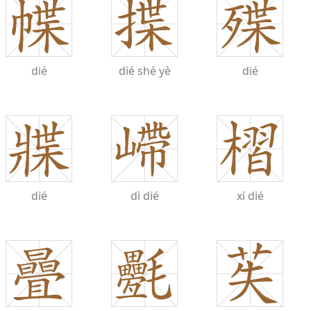
dié
dié
shé
yè
dié
dié
dì
dié
xí
dié