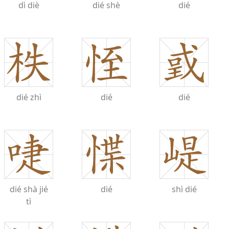
dì
diè
dié
shè
dié
dié
zhì
dié
dié
dié
shà
jié
dié
shì
dié
tì