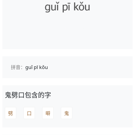
拼音：
guǐ pī kǒu
鬼劈口包含的字
劈
口
噼
鬼