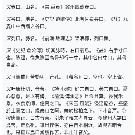
又
壺口，山名。《書·禹貢》冀州旣載壺口。
又
谷口，地名。《史記·范睢傳》北有甘泉谷口。《註》九
嵏山中西謂之谷口。
又
列口，縣名。《前漢·地理志》樂浪郡，列口縣。
又
《史記·倉公傳》切其脉時，右口氣息。《註》右手寸口
也。脉經，從魚際至高骨却行一寸，其中名曰寸口，其骨
自高。
又
《韻補》苦動切，音孔。《釋名》口，空也。空上聲。
又
叶康杜切，音苦。《詩·小雅》好言自口，莠言自口。憂
心愈愈，是以有侮。《前漢·溝洫志》且漑且糞，長我禾
黍。衣食京師，億萬之口。《宋玉·風賦》侵淫谿谷，盛怒
於土囊之口，緣泰山之阿，舞於松柏之下。下叶音戸。◎
按唐韻正，口古音苦。引朱子韓文考異云：今建州人謂口
爲苦，走爲祖。雖出俚俗，亦由音本相近，故與古暗合
也。是直以爲口當讀作苦，非止叶音矣。