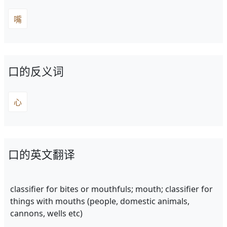
嘴
口的反义词
心
口的英文翻译
classifier for bites or mouthfuls; mouth; classifier for
things with mouths (people, domestic animals,
cannons, wells etc)