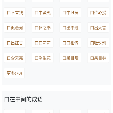
口不言钱
口中蚤虱
口中雌黄
口传心授
口似悬河
口体之奉
口出不逊
口出大言
口出狂言
口口声声
口口相传
口吐珠玑
口含天宪
口吻生花
口呆目瞪
口呆目钝
更多(70)
口在中间的成语