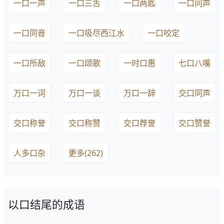
一口一声
一口三舌
一口两匙
一口同声
一口同音
一口吸尽西江水
一口咬定
一口所敌
一口颂歌
一时口惠
七口八嘴
万口一词
万口一谈
万口一辞
交口同声
交口称誉
交口称赞
交口荐誉
交口赞誉
人多口杂
更多(262)
以口结尾的成语