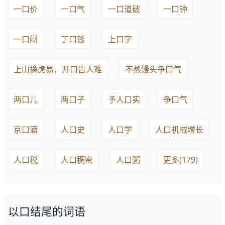
一口价
一口气
一口道破
一口钟
一口闷
丁口钱
上口字
上山擒虎易，开口告人难
不蒸馒头争口气
两口儿
两口子
予人口实
争口气
京口酒
人口史
人口学
人口机械增长
人口税
人口稠密
人口粥
更多(179)
以口结尾的词语