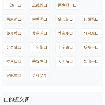
一递一口
三缄其口
两肩担一口
两肩荷口
余香满口
佛心蛇口
佶屈聱口
免开尊口
养家活口
养家糊口
分房减口
分身减口
十字街口
十字路口
反咬一口
哓音瘏口
垂饵虎口
大胆海口
如出一口
守瓶缄口
更多(77)
口的近义词