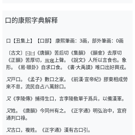
口的康熙字典解释
口【丑集上】【口部】 康熙筆画：3画，部外筆画：0画
〔古文〕
《唐韻》苦后切《集韻》《韻會》去厚切
《正韻》苦厚切，
上聲。《說文》人所以言食也。象
形。《易·頤卦》自求口食。《書·大禹謨》唯口出好興戎。
又
戸口。《孟子》數口之家。《前漢·宣帝紀》膠東相成勞
來不怠，流民自占八萬餘口。
又
《李陵傳》捕得生口，言李陵敎單于爲兵，以備漢軍。
又
姓。《唐韻》今同州有之。《正字通》明弘治中，宣府
通判口祿。
又
古口，複姓。《正字通》漢有古口引。