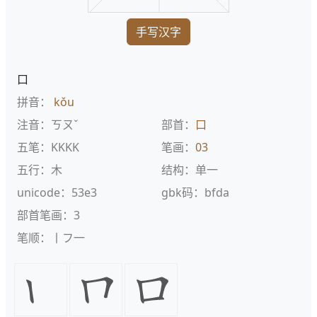
手写汉字
口
拼音：
kǒu
注音：ㄎㄡˇ
部首：
口
五笔：KKKK
笔画：
03
五行：木
结构：单一
unicode：53e3
gbk码：bfda
部首笔画：3
笔顺：丨フ一