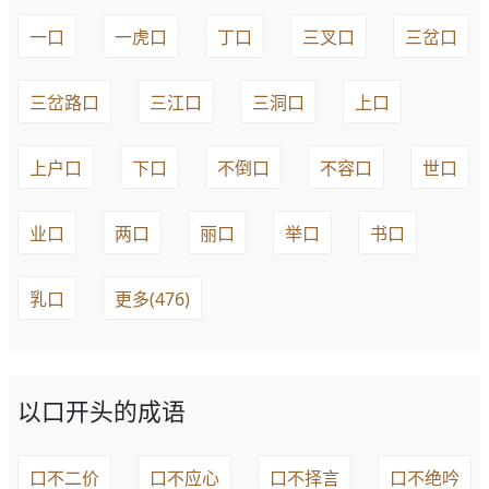
一口
一虎口
丁口
三叉口
三岔口
三岔路口
三江口
三洞口
上口
上户口
下口
不倒口
不容口
世口
业口
两口
丽口
举口
书口
乳口
更多(476)
以口开头的成语
口不二价
口不应心
口不择言
口不绝吟