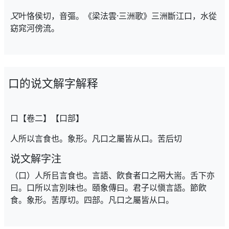
又
叶恪侯切，音彄。《梁法雲·三洲歌》三洲斷江口，水從
窈窕河傍流。
口的说文解字解释
口【卷二】【口部】
人所以言食也。象形。凡口之屬皆从口。苦后切
说文解字注
（口）人所㠯言食也。言語、飮食者口之㒳大耑。舌下亦
曰。口所以言別味也。頤象傳曰。君子以愼言語。節飮
食。象形。苦厚切。四部。凡口之屬皆从口。