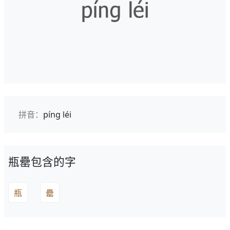
拼音：
píng léi
瓶罍包含的字
瓶
罍