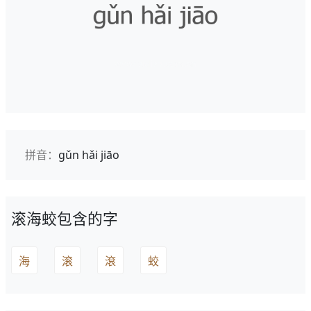
拼音：
gǔn hǎi jiāo
滚海蛟包含的字
海
滚
滾
蛟