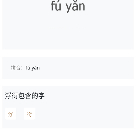
拼音：
fú yǎn
浮衍包含的字
浮
衍