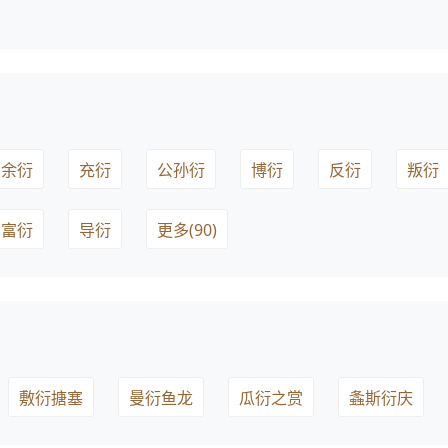
余衍
充衍
公孙衍
博衍
反衍
叛衍
富衍
导衍
更多(90)
敷衍搪塞
曼衍鱼龙
瓜衍之赏
螽斯衍庆