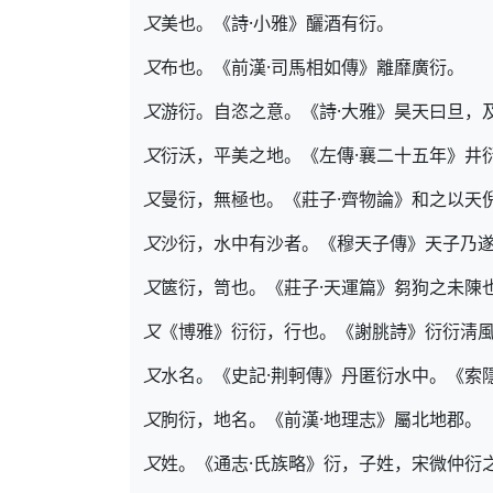
又
美也。《詩·小雅》釃酒有衍。
又
布也。《前漢·司馬相如傳》離靡廣衍。
又
游衍。自恣之意。《詩·大雅》昊天曰旦，
又
衍沃，平美之地。《左傳·襄二十五年》井
又
曼衍，無極也。《莊子·齊物論》和之以天
又
沙衍，水中有沙者。《穆天子傳》天子乃
又
篋衍，笥也。《莊子·天運篇》芻狗之未陳
又
《博雅》衍衍，行也。《謝朓詩》衍衍淸
又
水名。《史記·荆軻傳》丹匿衍水中。《索
又
朐衍，地名。《前漢·地理志》屬北地郡。
又
姓。《通志·氏族略》衍，子姓，宋微仲衍