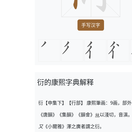
手写汉字
衍的康熙字典解释
衍【申集下】【行部】 康熙筆画：9画，部外
《唐韻》《集韻》《韻會》
以淺切，音演
又
《小爾雅》澤之廣者謂之衍。