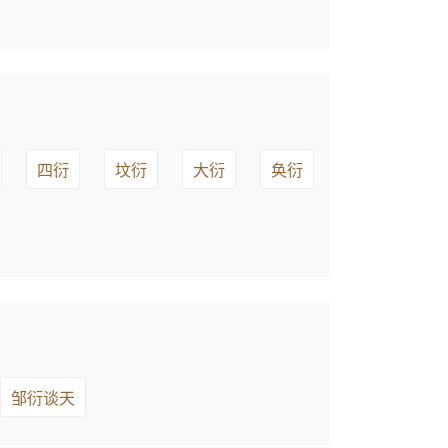
四衍
坟衍
大衍
奂衍
邹衍谈天