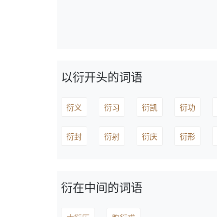
以衍开头的词语
衍义
衍习
衍凯
衍功
衍封
衍射
衍庆
衍形
衍在中间的词语