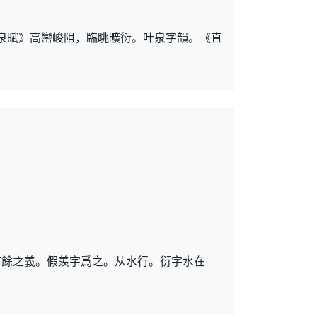
甘泉賦》高巒峻阻，臨眺曠衍。叶泉字韻。《直
有餘之義。假羨字爲之。从水行。衍字水在