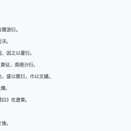
及爾游衍。
衍沃。
倪，因之以曼衍。
遂東征，南絕沙衍。
也，盛以篋衍，巾以文繡。
風爛。
隱曰》在遼東。
之後。