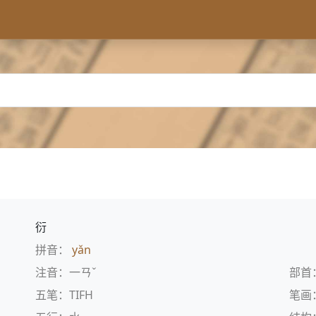
衍
拼音：
yǎn
注音：一ㄢˇ
部首
五笔：TIFH
笔画