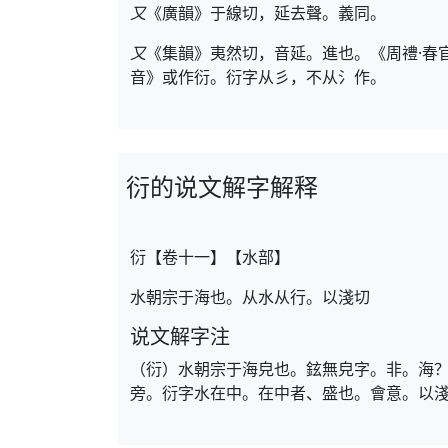
又
《廣韻》于線切，延去聲。義同。
又
《集韻》夷然切，音延。進也。《周禮·春
音》或作衍。衍字从彡，不从氵作。
衍的说文解字解释
衍【卷十一】【水部】
水朝宗于海也。从水从行。以淺切
说文解字注
（衍）水朝宗于海皃也。鉉無皃字。非。海
旁。衍字水在中。在中者、盛也。會意。以