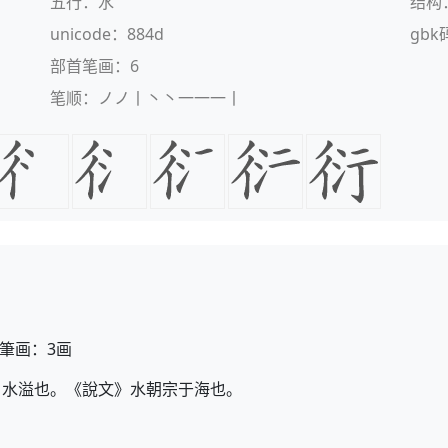
五行：水
结构
unicode：884d
gbk
部首笔画：6
笔顺：ノノ丨丶丶一一一丨
筆画：3画
。水溢也。《說文》水朝宗于海也。