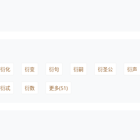
衍化
衍变
衍句
衍嗣
衍圣公
衍声
衍忒
衍数
更多(51)