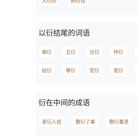
大衍历
朐衍戎
以衍结尾的词语
串衍
五衍
仪衍
仲衍
姑衍
孳衍
宏衍
宽衍
衍在中间的成语
家衍人给
敷衍了事
敷衍塞责