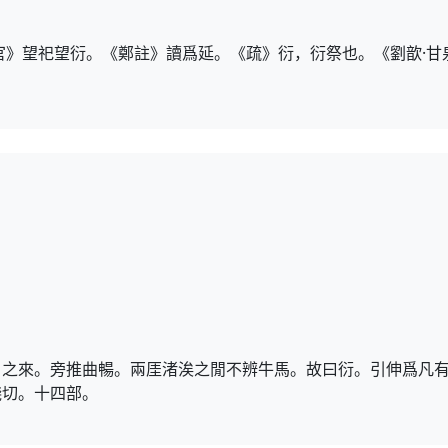
官》望祀望衍。《鄭註》讀爲延。《疏》衍，衍祭也。《劉歆·
？之來。旁推曲暢。兩厓渚涘之閒不辨牛馬。故曰衍。引伸爲凡
淺切。十四部。