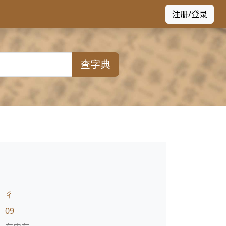
注册/登录
查字典
：
彳
：
09