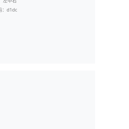
：左中右
码：d1dc