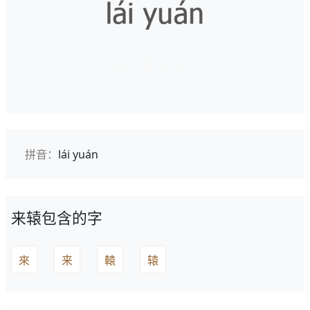
拼音：
lái yuán
来辕包含的字
來
来
轅
辕