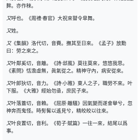
麰。亦作䅘。
又
呼也。《周禮·春官》大祝來瞽令臯舞。
又
姓。
又
《集韻》洛代切，音賚。撫其至日來。《孟子》放勳
曰：勞之來之。
又
叶鄰奚切，音離。《詩·邶風》莫往莫來，悠悠我思。
《素問》恬澹虛無，眞氣從之。精神守內，病安從來。
又
叶郞狄切，音力。《詩·小雅》東人之子，職勞不來。叶
下服。《大雅》經始勿亟，庶民子來。
又
叶落蓋切，音賴。《屈原·離騷》因氣變而遂會舉兮，忽
神奔而鬼怪。時髣髴以遙見兮，精皎皎以往來。
又
叶良置切，音利。《荀子·賦篇》一往一來，結尾以爲
事。