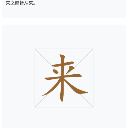
來之屬皆从來。