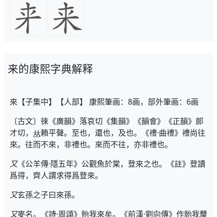
来的康熙字典解释
來【子集中】【人部】 康熙筆画：8画，部外筆画：6画
〔古文〕徠《廣韻》落哀切《集韻》《韻會》《正韻》郞
才切，
賴平聲。至也，還也，及也。《禮·曲禮》禮尚往
來。往而不來，非禮也。來而不往，亦非禮也。
又
《公羊傳·隱五年》公觀魚於棠，登來之也。《註》登讀
爲得，齊人謂求得爲登來。
又
玄孫之子曰來孫。
又
麥名。《詩·周頌》貽我來牟。《前漢·劉向傳》作飴我釐