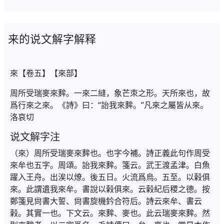
来的说文解字解释
來【卷五】【來部】
周所受瑞麥來麰。一來二縫，象芒朿之形。天所來也，故
爲行來之來。《詩》曰：“詒我來麰。”凡來之屬皆从來。
洛哀切
说文解字注
（來）周所受瑞麥來麰也。也字今補。詩正義此句作周受
來牟也五字。周頌。詒我來麰。箋云。武王渡孟津。白魚
躍入王舟。出涘以燎。後五日。火流爲烏。五至。以榖俱
來。此謂遺我來牟。書說以榖俱來。云榖紀后稷之德。按
鄭箋見尙書大誓、尙書旋機鈐合符后。詩云來牟、書云
榖。其實一也。下文云。來麰、麥也。此云瑞麥來麰。然