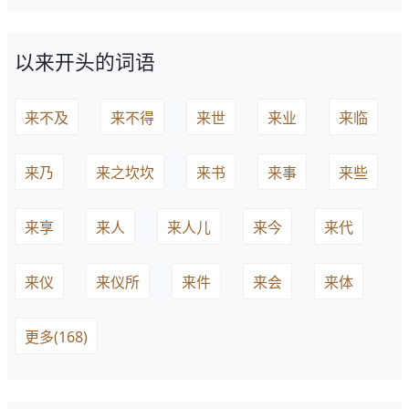
以来开头的词语
来不及
来不得
来世
来业
来临
来乃
来之坎坎
来书
来事
来些
来享
来人
来人儿
来今
来代
来仪
来仪所
来件
来会
来体
更多(168)