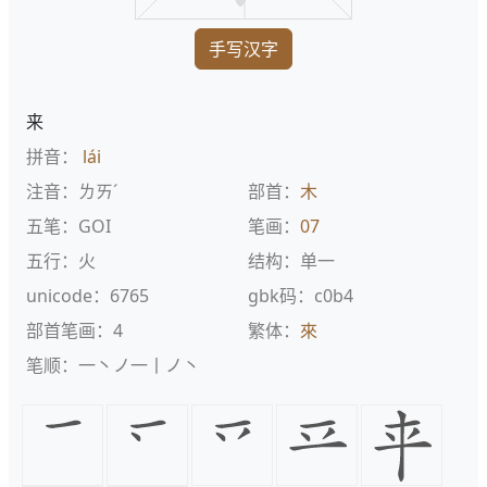
手写汉字
来
拼音：
lái
注音：ㄌㄞˊ
部首：
木
五笔：GOI
笔画：
07
五行：火
结构：单一
unicode：6765
gbk码：c0b4
部首笔画：4
繁体：
來
笔顺：一丶ノ一丨ノ丶