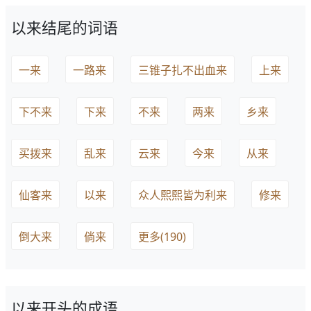
以来结尾的词语
一来
一路来
三锥子扎不出血来
上来
下不来
下来
不来
两来
乡来
买拨来
乱来
云来
今来
从来
仙客来
以来
众人熙熙皆为利来
修来
倒大来
倘来
更多(190)
以来开头的成语