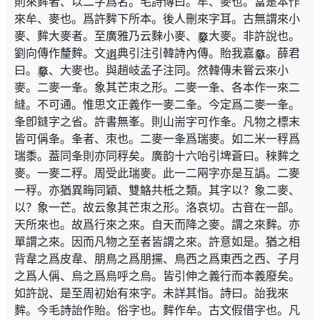
則來麰者、以二字爲名。毛詩傳曰。牟、麥也。當是本作
來牟、麥也。爲許麰下所本。後人刪來字耳。古無謂來小
麥、麰大麥者。至廣雅乃云麳小麥、
大麥。非許說也。
劉向傳作釐麰。文
典引注引韓詩內傳。貽我嘉
。薛君
曰。
、大麥也。與趙岐孟子注同。然韓傳未嘗云來小
麥。二麥一夆。象其芒朿之形。二麥一夆、各本作一來二
縫。不可通。惟思文正義作一麥二夆。今定爲二麥一夆。
夆卽鏠字之省。許書無峯。則山耑字可作夆。凡物之標末
皆可偁夆。夆者、朿也。二麥一夆爲瑞麥。如二米一稃爲
瑞黍。葢同夆則亦同稃矣。廣韵十六咍引埤蒼曰。䅘麰之
麥。一麥二稃。周受此瑞麥。此一二㒳字亦是互譌。二麥
一稃。亦猶異畮同穎、雙觡共柢之類。其字以？象二麥、
以？象一芒。故云象其芒朿之形。洛哀切。古音在一部。
天所來也。故爲行來之來。自天而降之麥。謂之來麰。亦
單謂之來。因而凡物之至者皆謂之來。許意如是。猶之相
背韋之爲皮韋、朋鳥之爲朋攩、鳥西之爲東西之西、子月
之爲人偁、烏之爲烏呼之烏。皆引伸之義行而本義廢矣。
如許說、是至周初始有來字。未詳其恉。詩曰。詒我來
麰。今毛詩詒作貽。俗字也。麰作牟。古文假借字也。凡