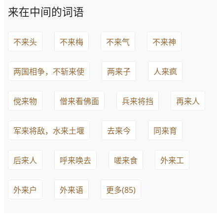
来在中间的词语
不来头
不来梅
不来气
不来神
两国相争，不斩来使
两来子
人来疯
傥来物
僧来看佛面
兵来将挡
再来人
军来将敌，水来土堰
去来今
同来育
后来人
呼来唤去
嗟来食
外来工
外来户
外来语
更多(85)