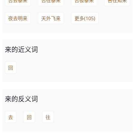
否去泰来
否往泰来
否极泰来
告往知来
夜去明来
天外飞来
更多(105)
来的近义词
回
来的反义词
去
回
往