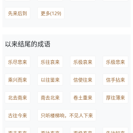
先来后到
更多(129)
以来结尾的成语
乐尽悲来
乐往哀来
乐极哀来
乐极悲来
乘兴而来
以往鉴来
信使往来
信手拈来
北去南来
南去北来
卷土重来
厚往薄来
古往今来
只听楼梯响，不见人下来