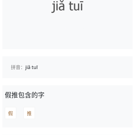
拼音：
jiǎ tuī
假推包含的字
假
推