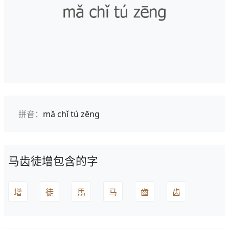
拼音：
mǎ chǐ tú zēng
马齿徒增包含的字
增
徒
馬
马
齒
齿