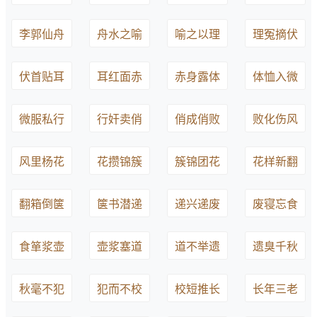
李郭仙舟
舟水之喻
喻之以理
理冤摘伏
伏首贴耳
耳红面赤
赤身露体
体恤入微
微服私行
行奸卖俏
俏成俏败
败化伤风
风里杨花
花攒锦簇
簇锦团花
花样新翻
翻箱倒箧
箧书潜递
递兴递废
废寝忘食
食箪浆壶
壶浆塞道
道不举遗
遗臭千秋
秋毫不犯
犯而不校
校短推长
长年三老