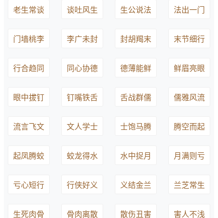
老生常谈
谈吐风生
生公说法
法出一门
门墙桃李
李广未封
封胡羯末
末节细行
行合趋同
同心协德
德薄能鲜
鲜眉亮眼
眼中拔钉
钉嘴铁舌
舌战群儒
儒雅风流
流言飞文
文人学士
士饱马腾
腾空而起
起凤腾蛟
蛟龙得水
水中捉月
月满则亏
亏心短行
行侠好义
义结金兰
兰芝常生
生死肉骨
骨肉离散
散伤丑害
害人不浅