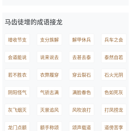
马齿徒增的成语接龙
增收节支
支分族解
解甲休兵
兵车之会
会道能说
说来说去
去甚去泰
泰然自若
若不胜衣
衣弊履穿
穿云裂石
石火光阴
阴阳怪气
气骄志满
满脸春色
色如死灰
灰飞烟灭
灭景追风
风吹浪打
打凤捞龙
龙门点额
额手称颂
颂声载道
道傍苦李