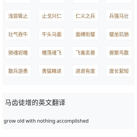
浅尝辄止
止戈兴仁
仁义之兵
兵强马壮
壮气吞牛
牛头马面
面缚衔璧
璧坐玑驰
驰魂宕魄
魄荡魂飞
飞禽走兽
兽聚鸟散
散兵游勇
勇猛精进
进退有度
度长絜短
马齿徒增的英文翻译
grow old with nothing accomplished