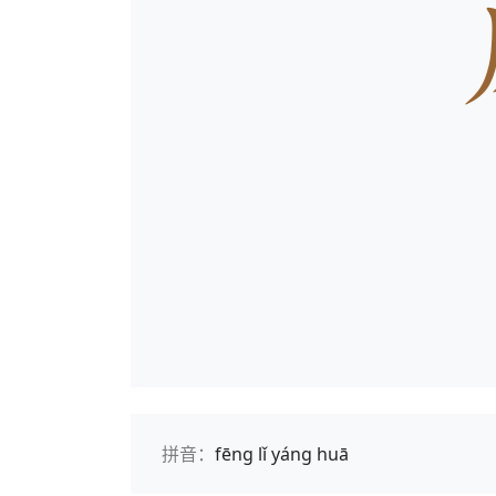
拼音：
fēng lǐ yáng huā