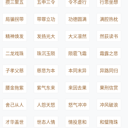
攒三聚五
五申三令
令不虚行
行思坐想
局骗拐带
带罪立功
功德圆满
满腔热枕
精神焕发
发扬光大
大义凛然
然荻读书
二龙戏珠
珠沉玉陨
陨雹飞霜
霜露之悲
子孝父慈
慈悲为本
本同末异
异路同归
腰金拖紫
紫气东来
来因去果
果刑信赏
舍己从人
人怨天怒
怒气冲冲
冲风破浪
才华盖世
世态人情
情投意和
和璧隋珠