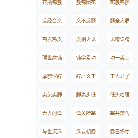
花攒锦簇
簇锦团花
花簇锦攒
反经合义
义不反顾
顾全大局
鹤发鸡皮
皮相之见
见精识精
砺世摩钝
钝学累功
功一美二
厚貌深辞
辞严义正
正人君子
卖头卖脚
脚高步低
低头哈腰
无人问津
津关险塞
塞井焚舍
与世沉浮
浮云朝露
露己扬才