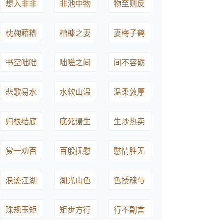
想入非非
非池中物
物至则反
枕麹藉糟
糟糠之妻
妻梅子鹤
书空咄咄
咄嗟之间
间不容砺
悲歌易水
水软山温
温柔敦厚
归根结底
底死谩生
生炒热卖
赏一劝百
百般抚慰
慰情胜无
浪迹江湖
湖光山色
色授魂与
珠规玉矩
矩步方行
行不副言