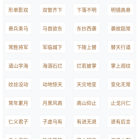
形单影双
双管齐下
下落不明
明镜高悬
悬兵束马
马首欲东
东抄西袭
袭故蹈常
常胜将军
军临城下
下陵上替
替天行道
道山学海
海涸石烂
烂若披掌
掌上观纹
纹丝没动
动地惊天
天灾地变
变化无常
常年累月
月黑风高
高山仰止
止戈兴仁
仁义君子
子虚乌有
有进无退
退有后言