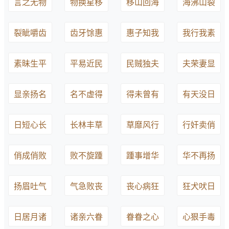
言之无物
物换星移
移山回海
海沸山裂
裂眦嚼齿
齿牙馀惠
惠子知我
我行我素
素昧生平
平易近民
民贼独夫
夫荣妻显
显亲扬名
名不虚得
得未曾有
有天没日
日短心长
长林丰草
草靡风行
行奸卖俏
俏成俏败
败不旋踵
踵事增华
华不再扬
扬眉吐气
气急败丧
丧心病狂
狂犬吠日
日居月诸
诸亲六眷
眷眷之心
心狠手毒