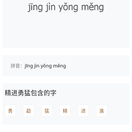
拼音：
jīng jìn yǒng měng
精进勇猛包含的字
勇
勐
猛
精
进
進