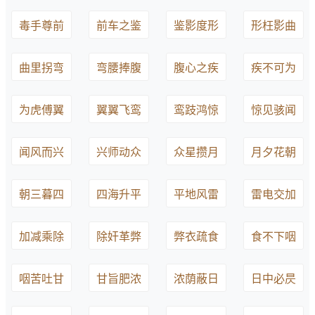
毒手尊前
前车之鉴
鉴影度形
形枉影曲
曲里拐弯
弯腰捧腹
腹心之疾
疾不可为
为虎傅翼
翼翼飞鸾
鸾跂鸿惊
惊见骇闻
闻风而兴
兴师动众
众星攒月
月夕花朝
朝三暮四
四海升平
平地风雷
雷电交加
加减乘除
除奸革弊
弊衣疏食
食不下咽
咽苦吐甘
甘旨肥浓
浓荫蔽日
日中必昃