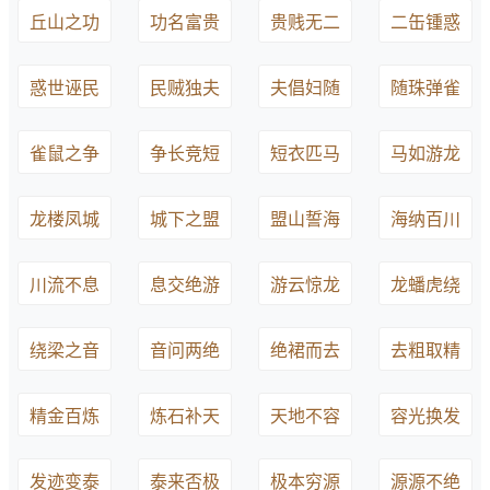
丘山之功
功名富贵
贵贱无二
二缶锺惑
惑世诬民
民贼独夫
夫倡妇随
随珠弹雀
雀鼠之争
争长竞短
短衣匹马
马如游龙
龙楼凤城
城下之盟
盟山誓海
海纳百川
川流不息
息交绝游
游云惊龙
龙蟠虎绕
绕梁之音
音问两绝
绝裙而去
去粗取精
精金百炼
炼石补天
天地不容
容光换发
发迹变泰
泰来否极
极本穷源
源源不绝