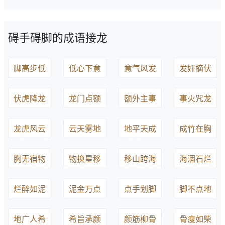
碍手碍脚的成语接龙
脚高步低
低心下意
意气风发
发奸摘伏
伏虎降龙
龙门点额
额外主事
事火咒龙
龙虎风云
云天雾地
地平天成
成竹在胸
胸无宿物
物换星移
移山跨海
海涸石烂
烂醉如泥
泥金万点
点手划脚
脚不点地
地广人希
希旨承颜
颜筋柳骨
骨瘦如柴