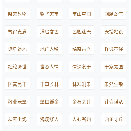
柴天改物
物华天宝
宝山空回
回肠荡气
气得志满
满脸春色
色胆迷天
天授地设
设身处地
地广人稀
稀奇古怪
怪诞不经
经纶济世
世态人情
情深友于
于家为国
国富民丰
丰草长林
林寒洞肃
肃然生敬
敬业乐羣
羣口铄金
金石之计
计合谋从
从壁上观
观场矮人
人心所归
归正守丘