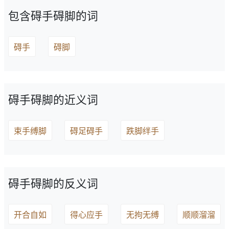
包含碍手碍脚的词
碍手
碍脚
碍手碍脚的近义词
束手缚脚
碍足碍手
跌脚绊手
碍手碍脚的反义词
开合自如
得心应手
无拘无缚
顺顺溜溜