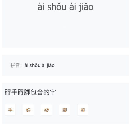
拼音：
ài shǒu ài jiǎo
碍手碍脚包含的字
手
碍
礙
脚
腳