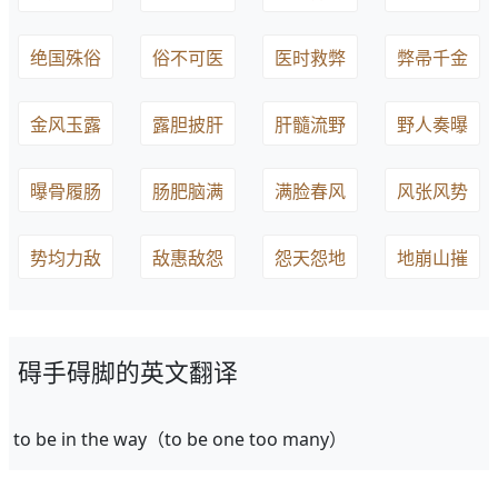
绝国殊俗
俗不可医
医时救弊
弊帚千金
金风玉露
露胆披肝
肝髓流野
野人奏曝
曝骨履肠
肠肥脑满
满脸春风
风张风势
势均力敌
敌惠敌怨
怨天怨地
地崩山摧
碍手碍脚的英文翻译
to be in the way（to be one too many）