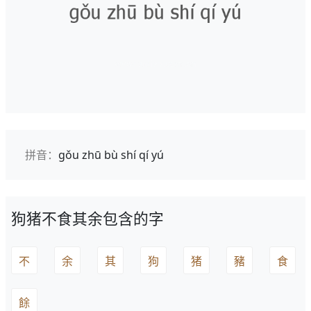
拼音：
gǒu zhū bù shí qí yú
狗猪不食其余包含的字
不
余
其
狗
猪
豬
食
餘