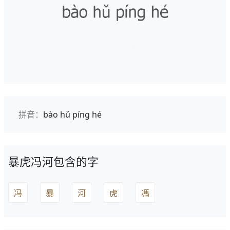
拼音：
bào hǔ píng hé
暴虎冯河包含的字
冯
暴
河
虎
馮