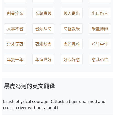
割骨疗亲
亲疏贵贱
贱入贵出
出口伤人
人事不省
省烦从简
简丝数米
米盐博辩
辩才无碍
碍难从命
命若悬丝
丝竹中年
年复一年
年谊世好
好心好意
意乱心忙
暴虎冯河的英文翻译
brash physical courage（attack a tiger unarmed and
cross a river without a boat）