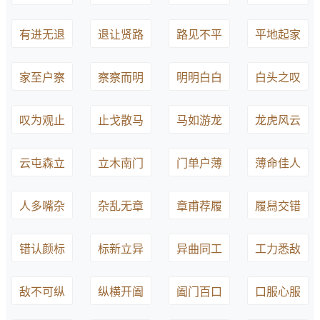
有进无退
退让贤路
路见不平
平地起家
家至户察
察察而明
明明白白
白头之叹
叹为观止
止戈散马
马如游龙
龙虎风云
云屯森立
立木南门
门单户薄
薄命佳人
人多嘴杂
杂乱无章
章甫荐履
履舄交错
错认颜标
标新立异
异曲同工
工力悉敌
敌不可纵
纵横开阖
阖门百口
口服心服