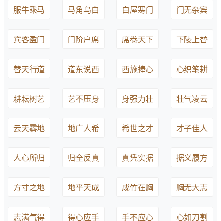
服牛乘马
马角乌白
白屋寒门
门无杂宾
宾客盈门
门阶户席
席卷天下
下陵上替
替天行道
道东说西
西施捧心
心织笔耕
耕耘树艺
艺不压身
身强力壮
壮气凌云
云天雾地
地广人希
希世之才
才子佳人
人心所归
归全反真
真凭实据
据义履方
方寸之地
地平天成
成竹在胸
胸无大志
志满气得
得心应手
手不应心
心如刀割