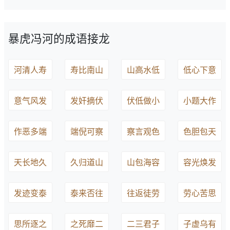
暴虎冯河的成语接龙
河清人寿
寿比南山
山高水低
低心下意
意气风发
发奸摘伏
伏低做小
小题大作
作恶多端
端倪可察
察言观色
色胆包天
天长地久
久归道山
山包海容
容光焕发
发迹变泰
泰来否往
往返徒劳
劳心苦思
思所逐之
之死靡二
二三君子
子虚乌有