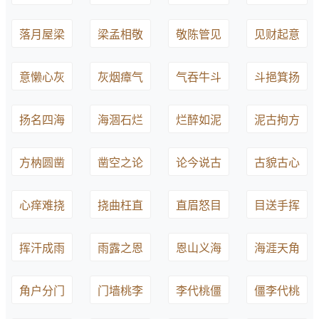
落月屋梁
梁孟相敬
敬陈管见
见财起意
意懒心灰
灰烟瘴气
气吞牛斗
斗挹箕扬
扬名四海
海涸石烂
烂醉如泥
泥古拘方
方枘圆凿
凿空之论
论今说古
古貌古心
心痒难挠
挠曲枉直
直眉怒目
目送手挥
挥汗成雨
雨露之恩
恩山义海
海涯天角
角户分门
门墙桃李
李代桃僵
僵李代桃