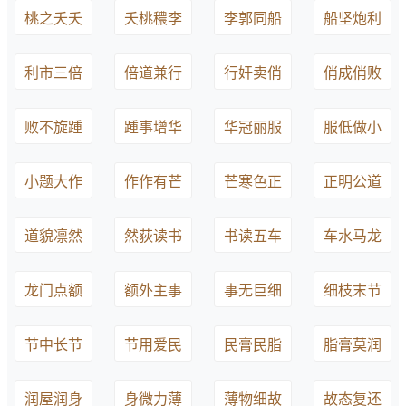
桃之夭夭
夭桃穠李
李郭同船
船坚炮利
利市三倍
倍道兼行
行奸卖俏
俏成俏败
败不旋踵
踵事增华
华冠丽服
服低做小
小题大作
作作有芒
芒寒色正
正明公道
道貌凛然
然荻读书
书读五车
车水马龙
龙门点额
额外主事
事无巨细
细枝末节
节中长节
节用爱民
民膏民脂
脂膏莫润
润屋润身
身微力薄
薄物细故
故态复还