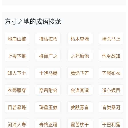
方寸之地的成语接龙
地崩山摧
摧枯拉朽
朽木粪墙
墙头马上
上援下推
推而广之
之死靡他
他乡故知
知人下士
士饱马腾
腾焰飞芒
芒屩布衣
衣弊履穿
穿凿附会
会逢其适
适心娱目
目若悬珠
珠盘玉敦
敦默寡言
言类悬河
河清人寿
寿终正寝
寝苫枕干
干巴利落